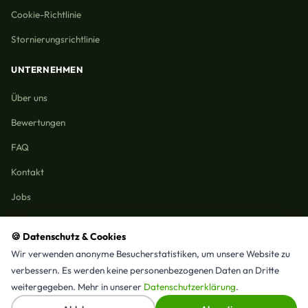
Cookie-Richtlinie
Stornierungsrichtlinie
UNTERNEHMEN
Über uns
Bewertungen
FAQ
Kontakt
Jobs
🍪 Datenschutz & Cookies
Wir verwenden anonyme Besucherstatistiken, um unsere Website zu
Reinigungmunchen.de © 2026 Alle Rechte vorbehalten
verbessern. Es werden keine personenbezogenen Daten an Dritte
Alle Leistungen & Stadtteile
weitergegeben. Mehr in unserer
Datenschutzerklärung
.
⭐ 4,9/5 Google · 15 Bewertungen · Seit 2025 in München