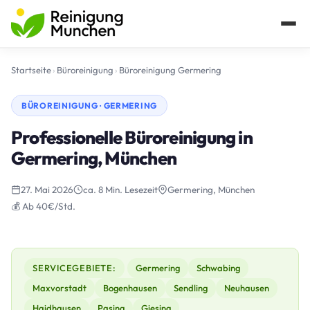
Startseite
›
Büroreinigung
›
Büroreinigung Germering
BÜROREINIGUNG · GERMERING
Professionelle Büroreinigung in
Germering, München
27. Mai 2026
ca. 8 Min. Lesezeit
Germering, München
💰 Ab 40€/Std.
SERVICEGEBIETE:
Germering
Schwabing
Maxvorstadt
Bogenhausen
Sendling
Neuhausen
Haidhausen
Pasing
Giesing