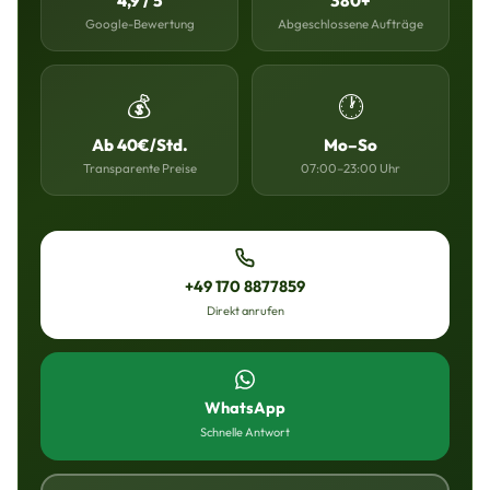
4,9 / 5
380+
Google-Bewertung
Abgeschlossene Aufträge
💰
🕐
Ab 40€/Std.
Mo–So
Transparente Preise
07:00–23:00 Uhr
+49 170 8877859
Direkt anrufen
WhatsApp
Schnelle Antwort