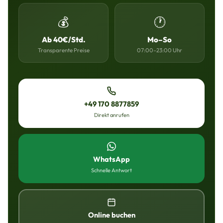
💰
🕐
Ab 40€/Std.
Mo–So
Transparente Preise
07:00–23:00 Uhr
+49 170 8877859
Direkt anrufen
WhatsApp
Schnelle Antwort
Online buchen