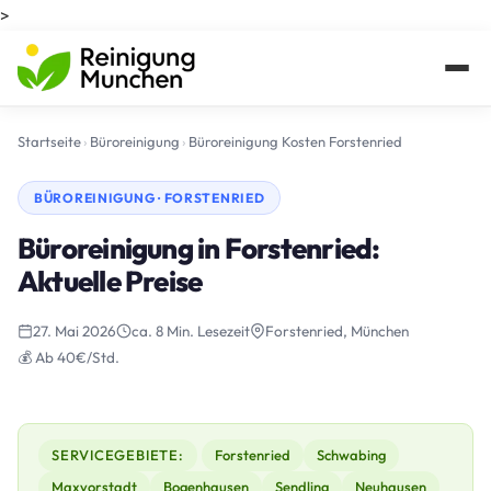
>
Startseite
›
Büroreinigung
›
Büroreinigung Kosten Forstenried
BÜROREINIGUNG · FORSTENRIED
Büroreinigung in Forstenried:
Aktuelle Preise
27. Mai 2026
ca. 8 Min. Lesezeit
Forstenried, München
💰 Ab 40€/Std.
SERVICEGEBIETE:
Forstenried
Schwabing
Maxvorstadt
Bogenhausen
Sendling
Neuhausen