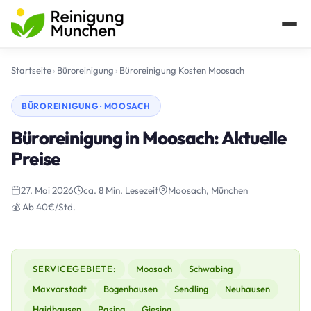
Startseite
›
Büroreinigung
›
Büroreinigung Kosten Moosach
BÜROREINIGUNG · MOOSACH
Büroreinigung in Moosach: Aktuelle
Preise
27. Mai 2026
ca. 8 Min. Lesezeit
Moosach, München
💰 Ab 40€/Std.
SERVICEGEBIETE:
Moosach
Schwabing
Maxvorstadt
Bogenhausen
Sendling
Neuhausen
Haidhausen
Pasing
Giesing