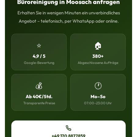
Büroreinigung in Moosach anfragen
Erhalten Sie in wenigen Minuten ein unverbindliches
Angebot – telefonisch, per WhatsApp oder online.
⭐
🏠
4,9 / 5
380+
Google-Bewertung
Abgeschlossene Aufträge
💰
🕐
Ab 40€/Std.
Mo–So
Transparente Preise
07:00–23:00 Uhr
+49 170 8877859