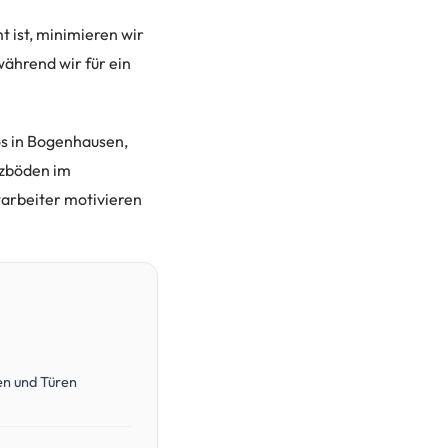
 ist, minimieren wir
während wir für ein
s in Bogenhausen,
lzböden im
arbeiter motivieren
en und Türen