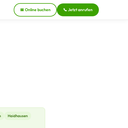
📅 Online buchen
📞 Jetzt anrufen
n
Haidhausen