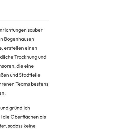
inrichtungen sauber
. In Bogenhausen
, erstellen einen
ndliche Trocknung und
soren, die eine
ßen und Stadtteile
fahrenen Teams bestens
en.
 und gründlich
l die Oberflächen als
et, sodass keine