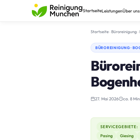
Startseite
Leistungen
Über uns
Startseite
›
Büroreinigung
›
BÜROREINIGUNG · B
Bürorei
Bogenh
27. Mai 2026
ca. 8 Min
SERVICEGEBIETE:
Pasing
Giesing