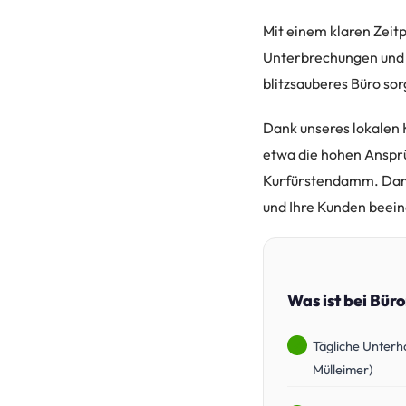
Mit einem klaren Zeit
Unterbrechungen und ma
blitzsauberes Büro so
Dank unseres lokalen
etwa die hohen Ansprü
Kurfürstendamm. Damit
und Ihre Kunden beei
Was ist bei Bür
Tägliche Unterh
Mülleimer)