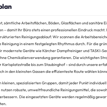
plan
t, sämtliche Arbeitsflächen, Böden, Glasflächen und sanitäre E
en – damit Ihr Büro stets einen professionellen Eindruck macht
trukturierten Reinigungsablauf: Wir scannen die Arbeitsbereiche
ie Reinigung in einem festgelegten Rhythmus durch. Für die grü
wir modernste Geräte wie Kärcher Dampfreiniger und TASKI-Sen
ohne Chemikalienverwendung garantieren. Die wichtigsten Stra
 Karlsplatzstraße bis zum Staubinghof – sind durch unsere er
uch in den kleinsten Gassen die effizienteste Route wählen könn
 kleinen, spezialisierten Gruppen, damit jeder Punkt individuell
nutzen robuste, umweltfreundliche Reinigungsmittel, die sowoh
 verbessern. Die eingesetzten Geräte werden regelmäßig gewart
ten.