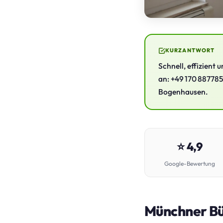
KURZANTWORT
Schnell, effizient
an: +49 170 887785
Bogenhausen.
⭐ 4,9
Google-Bewertung
Münchner Bür