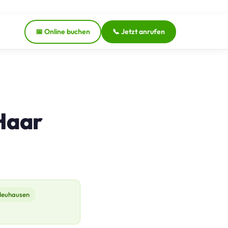
📅 Online buchen
📞 Jetzt anrufen
 Haar
euhausen