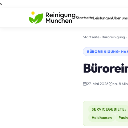
>
Startseite
Leistungen
Über uns
Startseite
›
Büroreinigung
›
BÜROREINIGUNG · HA
Bürorei
27. Mai 2026
ca. 8 Min
SERVICEGEBIETE:
Haidhausen
Pasin