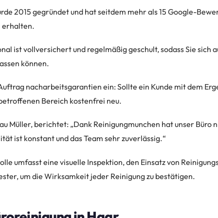
de 2015 gegründet und hat seitdem mehr als 15 Google-Bewe
 erhalten.
l ist vollversichert und regelmäßig geschult, sodass Sie sich a
lassen können.
Auftrag nacharbeitsgarantien ein: Sollte ein Kunde mit dem Erge
 betroffenen Bereich kostenfrei neu.
rau Müller, berichtet: „Dank Reinigungmunchen hat unser Büro n
tät ist konstant und das Team sehr zuverlässig.“
lle umfasst eine visuelle Inspektion, den Einsatz von Reinigungs
ster, um die Wirksamkeit jeder Reinigung zu bestätigen.
üroreinigung in Haar