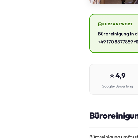
KURZANTWORT
Büroreinigung in 
+49 170 8877859 f
⭐ 4,9
Google-Bewertung
Büroreinigun
Büroreinigung umfasst