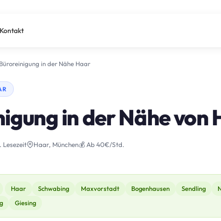
Kontakt
Büroreinigung in der Nähe Haar
AR
nigung in der Nähe von
. Lesezeit
Haar, München
💰 Ab 40€/Std.
Haar
Schwabing
Maxvorstadt
Bogenhausen
Sendling
N
g
Giesing