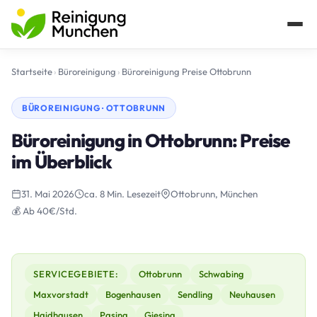
Startseite
›
Büroreinigung
›
Büroreinigung Preise Ottobrunn
BÜROREINIGUNG · OTTOBRUNN
Büroreinigung in Ottobrunn: Preise
im Überblick
31. Mai 2026
ca. 8 Min. Lesezeit
Ottobrunn, München
💰 Ab 40€/Std.
SERVICEGEBIETE:
Ottobrunn
Schwabing
Maxvorstadt
Bogenhausen
Sendling
Neuhausen
Haidhausen
Pasing
Giesing