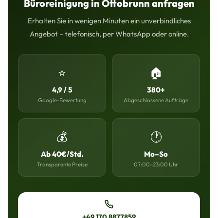
Büroreinigung in Ottobrunn anfragen
Erhalten Sie in wenigen Minuten ein unverbindliches
Angebot – telefonisch, per WhatsApp oder online.
⭐
🏠
4,9 / 5
380+
Google-Bewertung
Abgeschlossene Aufträge
💰
🕐
Ab 40€/Std.
Mo–So
Transparente Preise
07:00–23:00 Uhr
+49 170 8877859