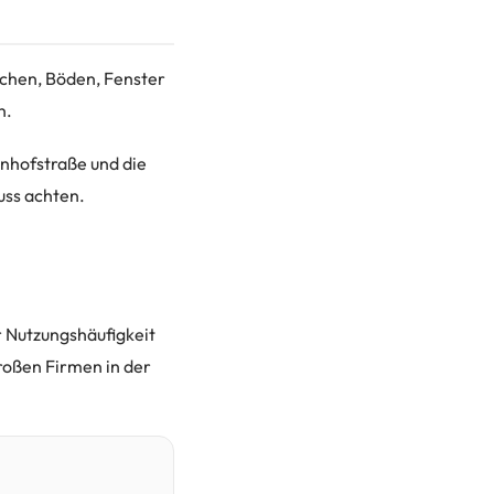
ächen, Böden, Fenster
n.
hnhofstraße und die
uss achten.
r Nutzungshäufigkeit
roßen Firmen in der