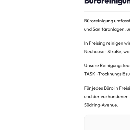
Büroreinigun
Büroreinigung umfasst
und Sanitäranlagen, u
In Freising reinigen w
Neuhauser Straße, wob
Unsere Reinigungstea
TASKI‑Trocknungslösun
Für jedes Büro in Fre
und der vorhandenen A
Südring‑Avenue.