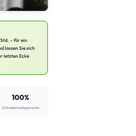
td. – für ein
d lassen Sie sich
ur letzten Ecke
100%
Zufriedenheitsgarantie