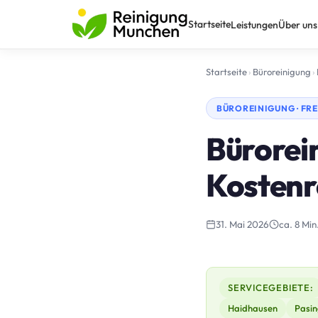
Startseite
Leistungen
Über uns
Startseite
›
Büroreinigung
›
BÜROREINIGUNG · FRE
Bürorein
Kostenr
31. Mai 2026
ca. 8 Min
SERVICEGEBIETE:
Haidhausen
Pasin