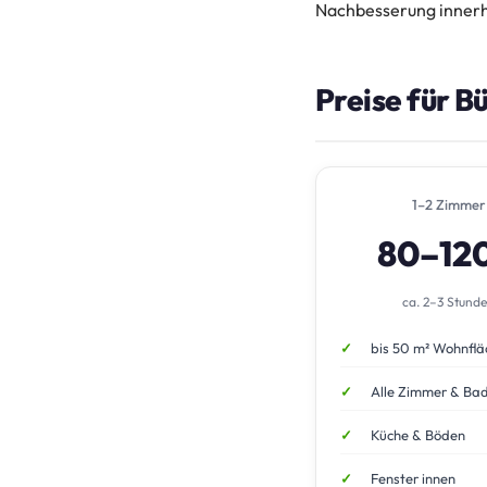
Nachbesserung innerh
Preise für B
1–2 Zimmer
80–12
ca. 2–3 Stund
bis 50 m² Wohnflä
Alle Zimmer & Ba
Küche & Böden
Fenster innen