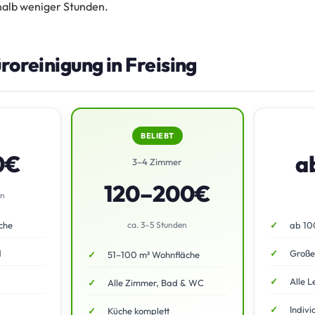
alb weniger Stunden.
üroreinigung in Freising
BELIEBT
0€
a
3–4 Zimmer
120–200€
en
che
ca. 3–5 Stunden
ab 10
d
Große
51–100 m² Wohnfläche
Alle L
Alle Zimmer, Bad & WC
Indivi
Küche komplett