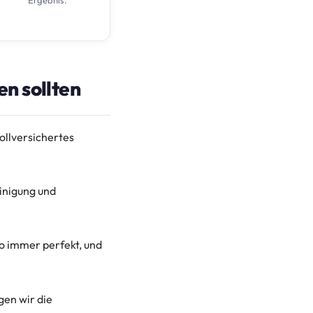
Ergebnis.
n sollten
ollversichertes
einigung und
ro immer perfekt, und
gen wir die