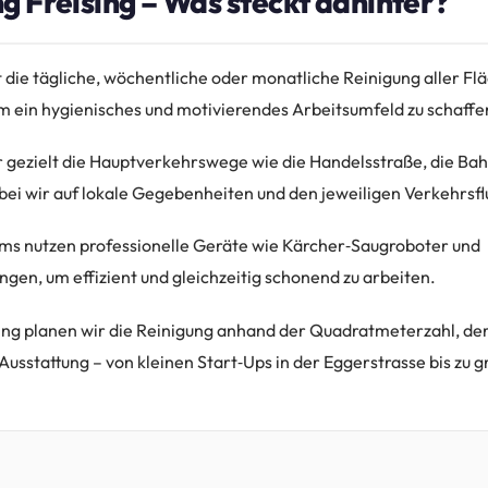
g Freising – Was steckt dahinter?
 die tägliche, wöchentliche oder monatliche Reinigung aller Fl
m ein hygienisches und motivierendes Arbeitsumfeld zu schaffe
ir gezielt die Hauptverkehrswege wie die Handelsstraße, die Ba
ei wir auf lokale Gegebenheiten und den jeweiligen Verkehrsfl
ms nutzen professionelle Geräte wie Kärcher‑Saugroboter und
gen, um effizient und gleichzeitig schonend zu arbeiten.
ising planen wir die Reinigung anhand der Quadratmeterzahl, de
usstattung – von kleinen Start‑Ups in der Eggerstrasse bis zu g