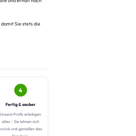
äte und erhält nach
damit Sie stets die
4
Fertig & sauber
Unsere Profis erledigen
alles – Sie lehnen sich
zurück und genießen das