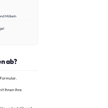
 und Möbeln
gel
en ab?
‑Formular.
it Ihnen Ihre