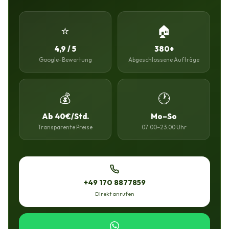
⭐
🏠
4,9 / 5
380+
Google-Bewertung
Abgeschlossene Aufträge
💰
🕐
Ab 40€/Std.
Mo–So
Transparente Preise
07:00–23:00 Uhr
+49 170 8877859
Direkt anrufen