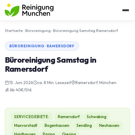
Startseite
›
Büroreinigung
›
Büroreinigung Samstag Ramersdorf
BÜROREINIGUNG · RAMERSDORF
Büroreinigung Samstag in
Ramersdorf
15. Juni 2026
ca. 8 Min. Lesezeit
Ramersdorf, München
💰 Ab 40€/Std.
SERVICEGEBIETE:
Ramersdorf
Schwabing
Maxvorstadt
Bogenhausen
Sendling
Neuhausen
Haidhausen
Pasing
Giesing