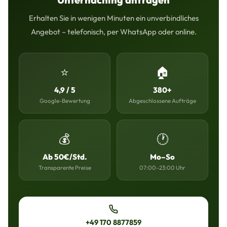
Erhalten Sie in wenigen Minuten ein unverbindliches
Angebot – telefonisch, per WhatsApp oder online.
⭐
🏠
4,9 / 5
380+
Google-Bewertung
Abgeschlossene Aufträge
💰
🕐
Ab 50€/Std.
Mo–So
Transparente Preise
07:00–23:00 Uhr
+49 170 8877859