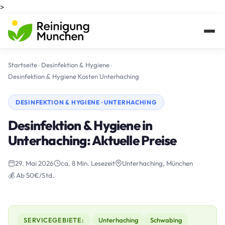
>
Startseite
›
Desinfektion & Hygiene
›
Desinfektion & Hygiene Kosten Unterhaching
DESINFEKTION & HYGIENE · UNTERHACHING
Desinfektion & Hygiene in
Unterhaching: Aktuelle Preise
29. Mai 2026
ca. 8 Min. Lesezeit
Unterhaching, München
💰 Ab 50€/Std.
SERVICEGEBIETE:
Unterhaching
Schwabing