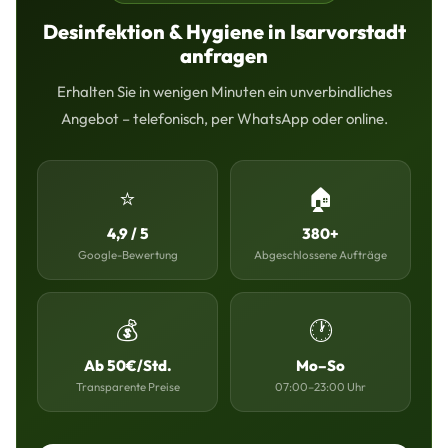
Desinfektion & Hygiene in Isarvorstadt
anfragen
Erhalten Sie in wenigen Minuten ein unverbindliches
Angebot – telefonisch, per WhatsApp oder online.
⭐
🏠
4,9 / 5
380+
Google-Bewertung
Abgeschlossene Aufträge
💰
🕐
Ab 50€/Std.
Mo–So
Transparente Preise
07:00–23:00 Uhr