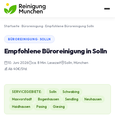
Startseite
›
Büroreinigung
›
Empfohlene Büroreinigung Solln
BÜROREINIGUNG · SOLLN
Empfohlene Büroreinigung in Solln
10. Juni 2026
ca. 8 Min. Lesezeit
Solln, München
💰 Ab 40€/Std.
SERVICEGEBIETE:
Solln
Schwabing
Maxvorstadt
Bogenhausen
Sendling
Neuhausen
Haidhausen
Pasing
Giesing