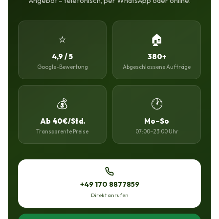
Angebot – telefonisch, per WhatsApp oder online.
⭐
🏠
4,9 / 5
380+
Google-Bewertung
Abgeschlossene Aufträge
💰
🕐
Ab 40€/Std.
Mo–So
Transparente Preise
07:00–23:00 Uhr
+49 170 8877859
Direkt anrufen