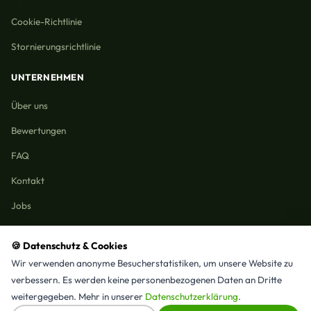
Cookie-Richtlinie
Stornierungsrichtlinie
UNTERNEHMEN
Über uns
Bewertungen
FAQ
Kontakt
Jobs
🍪 Datenschutz & Cookies
Wir verwenden anonyme Besucherstatistiken, um unsere Website zu
Reinigungmunchen.de © 2026 Alle Rechte vorbehalten
verbessern. Es werden keine personenbezogenen Daten an Dritte
Alle Leistungen & Stadtteile
weitergegeben. Mehr in unserer
Datenschutzerklärung
.
⭐ 4,9/5 Google · 15 Bewertungen · Seit 2025 in München