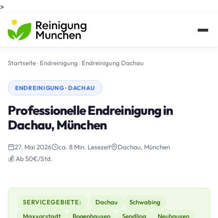
>
Startseite
›
Endreinigung
›
Endreinigung Dachau
ENDREINIGUNG · DACHAU
Professionelle Endreinigung in
Dachau, München
27. Mai 2026
ca. 8 Min. Lesezeit
Dachau, München
💰 Ab 50€/Std.
SERVICEGEBIETE:
Dachau
Schwabing
Maxvorstadt
Bogenhausen
Sendling
Neuhausen