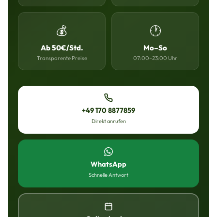
💰
🕐
Ab 50€/Std.
Mo–So
Transparente Preise
07:00–23:00 Uhr
+49 170 8877859
Direkt anrufen
WhatsApp
Schnelle Antwort