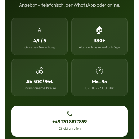
Angebot – telefonisch, per WhatsApp oder online.
⭐
🏠
4,9 / 5
380+
Google-Bewertung
Abgeschlossene Aufträge
💰
🕐
Ab 50€/Std.
Mo–So
Transparente Preise
07:00–23:00 Uhr
+49 170 8877859
Direkt anrufen