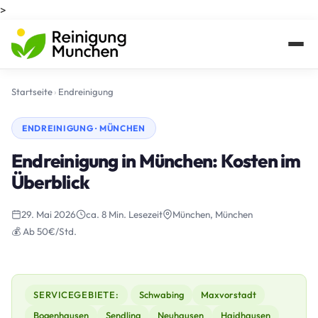
>
Startseite
›
Endreinigung
ENDREINIGUNG · MÜNCHEN
Endreinigung in München: Kosten im
Überblick
29. Mai 2026
ca. 8 Min. Lesezeit
München, München
💰 Ab 50€/Std.
SERVICEGEBIETE:
Schwabing
Maxvorstadt
Bogenhausen
Sendling
Neuhausen
Haidhausen