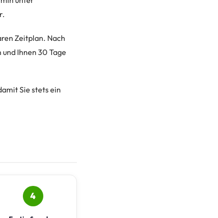
rmin unter
r.
ren Zeitplan. Nach
en und Ihnen 30 Tage
amit Sie stets ein
4