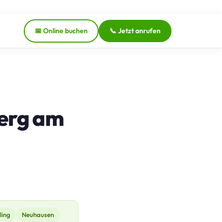
📅 Online buchen
📞 Jetzt anrufen
Berg am
ling
Neuhausen