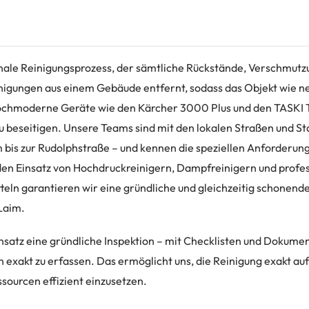
finale Reinigungsprozess, der sämtliche Rückstände, Verschmut
inigungen aus einem Gebäude entfernt, sodass das Objekt wie ne
ochmoderne Geräte wie den Kärcher 3000 Plus und den TASKI 
 beseitigen. Unsere Teams sind mit den lokalen Straßen und Sta
is zur Rudolphstraße – und kennen die speziellen Anforderun
en Einsatz von Hochdruckreinigern, Dampfreinigern und profes
eln garantieren wir eine gründliche und gleichzeitig schonende
Laim.
nsatz eine gründliche Inspektion – mit Checklisten und Dokumen
 exakt zu erfassen. Das ermöglicht uns, die Reinigung exakt auf
sourcen effizient einzusetzen.