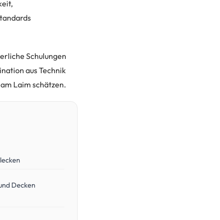
eit,
Standards
ierliche Schulungen
ination aus Technik
g am Laim schätzen.
lecken
und Decken