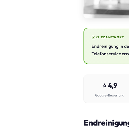
KURZANTWORT
Endreinigung in d
Telefonservice err
⭐ 4,9
Google-Bewertung
Endreinigung