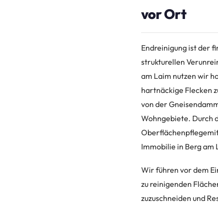
vor Ort
Endreinigung ist der 
strukturellen Verunre
am Laim nutzen wir h
hartnäckige Flecken zu
von der Gneisendamm b
Wohngebiete. Durch d
Oberflächenpflegemitt
Immobilie in Berg am 
Wir führen vor dem Ei
zu reinigenden Flächen
zuzuschneiden und Res