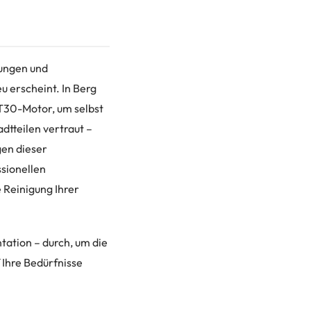
zungen und
u erscheint. In Berg
T30-Motor, um selbst
dtteilen vertraut –
gen dieser
sionellen
 Reinigung Ihrer
tation – durch, um die
 Ihre Bedürfnisse