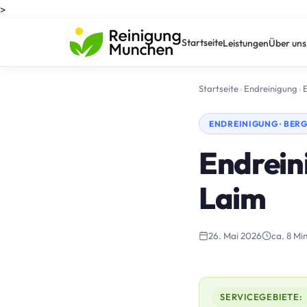
>
Startseite
Leistungen
Über uns
Startseite
›
Endreinigung
›
ENDREINIGUNG · BERG
Endrein
Laim
26. Mai 2026
ca. 8 Min
SERVICEGEBIETE: