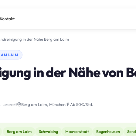
Kontakt
Endreinigung in der Nähe Berg am Laim
 AM LAIM
igung in der Nähe von 
. Lesezeit
Berg am Laim, München
💰 Ab 50€/Std.
Berg am Laim
Schwabing
Maxvorstadt
Bogenhausen
Send