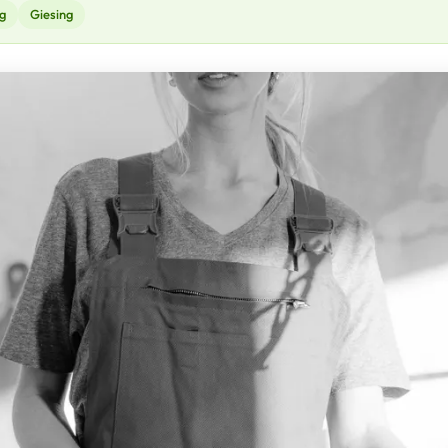
g
Giesing