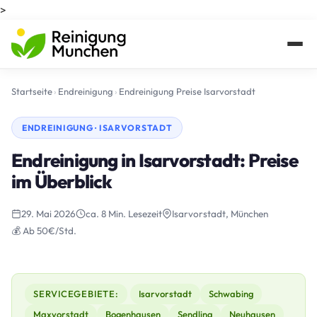
>
Startseite
›
Endreinigung
›
Endreinigung Preise Isarvorstadt
ENDREINIGUNG · ISARVORSTADT
Endreinigung in Isarvorstadt: Preise
im Überblick
29. Mai 2026
ca. 8 Min. Lesezeit
Isarvorstadt, München
💰 Ab 50€/Std.
SERVICEGEBIETE:
Isarvorstadt
Schwabing
Maxvorstadt
Bogenhausen
Sendling
Neuhausen