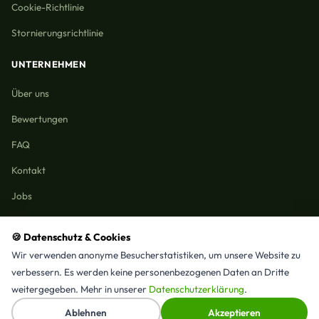
Cookie-Richtlinie
Stornierungsrichtlinie
UNTERNEHMEN
Über uns
Bewertungen
FAQ
Kontakt
Jobs
🍪 Datenschutz & Cookies
Wir verwenden anonyme Besucherstatistiken, um unsere Website zu
Reinigungmunchen.de © 2026 Alle Rechte vorbehalten
verbessern. Es werden keine personenbezogenen Daten an Dritte
Alle Leistungen & Stadtteile
weitergegeben. Mehr in unserer
Datenschutzerklärung
.
⭐ 4,9/5 Google · 15 Bewertungen · Seit 2025 in München
↑
Ablehnen
Akzeptieren