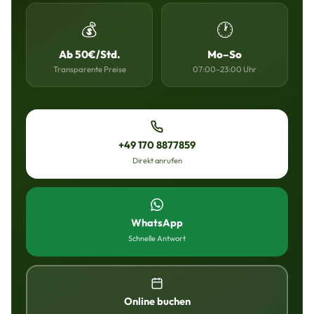
💰
🕐
Ab 50€/Std.
Mo–So
Transparente Preise
07:00–23:00 Uhr
+49 170 8877859
Direkt anrufen
WhatsApp
Schnelle Antwort
Online buchen