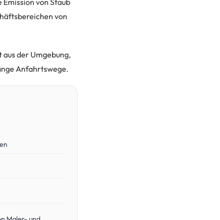
e Emission von Staub
chäftsbereichen von
mt aus der Umgebung,
 lange Anfahrtswege.
den
n Maler- und