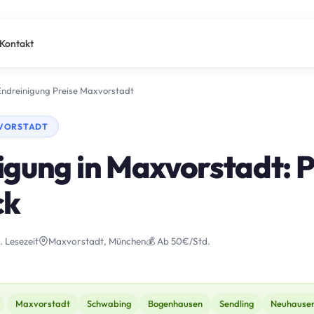
Kontakt
Endreinigung Preise Maxvorstadt
XVORSTADT
igung in Maxvorstadt: P
ck
. Lesezeit
Maxvorstadt, München
💰 Ab 50€/Std.
Maxvorstadt
Schwabing
Bogenhausen
Sendling
Neuhause