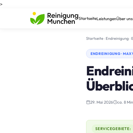
>
Startseite
Leistungen
Über uns
Startseite
›
Endreinigung
›
ENDREINIGUNG · MA
Endrein
Überbli
29. Mai 2026
ca. 8 Min
SERVICEGEBIETE: