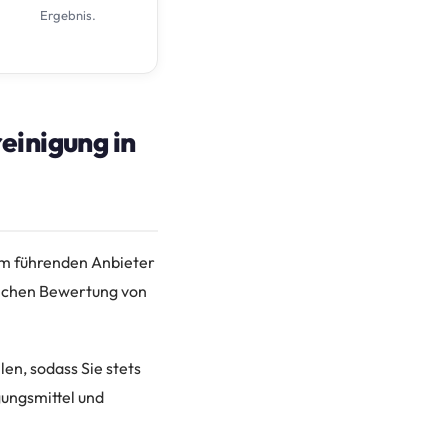
Ergebnis.
einigung in
em führenden Anbieter
lichen Bewertung von
len, sodass Sie stets
gungsmittel und