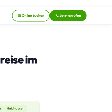
📅 Online buchen
📞 Jetzt anrufen
reise im
n
Haidhausen