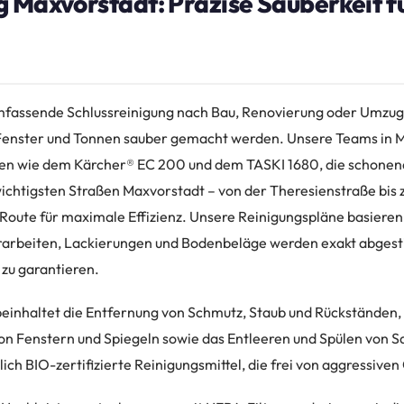
 Maxvorstadt: Präzise Sauberkeit fü
umfassende Schlussreinigung nach Bau, Renovierung oder Umzug,
Fenster und Tonnen sauber gemacht werden. Unsere Teams in 
en wie dem Kärcher® EC 200 und dem TASKI 1680, die schonend
wichtigsten Straßen Maxvorstadt – von der Theresienstraße bis 
 Route für maximale Effizienz. Unsere Reinigungspläne basieren
arbeiten, Lackierungen und Bodenbeläge werden exakt abgest
 zu garantieren.
einhaltet die Entfernung von Schmutz, Staub und Rückständen,
on Fenstern und Spiegeln sowie das Entleeren und Spülen von S
ch BIO-zertifizierte Reinigungsmittel, die frei von aggressiven