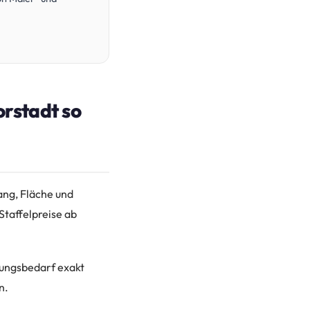
orstadt so
ang, Fläche und
Staffelpreise ab
gungsbedarf exakt
n.