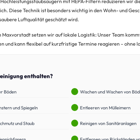
 Hochleistungsstaubsaugern mit HEPA-Filtern reduzieren wir di
ich. Diese Technik ist besonders wichtig in den Wohn- und Ges
saubere Luftqualität geschätzt wird.
in Maxvorstadt setzen wir auf lokale Logistik: Unser Team kom
en und kann flexibel auf kurzfristige Termine reagieren – ohne
reinigung enthalten?
er Böden
Wischen und Wischen von Bö
nstern und Spiegeln
Entleeren von Mülleimern
Schmutz und Staub
Reinigen von Sanitäranlagen
Teppichfasern
Entfernen von Rückständen vo