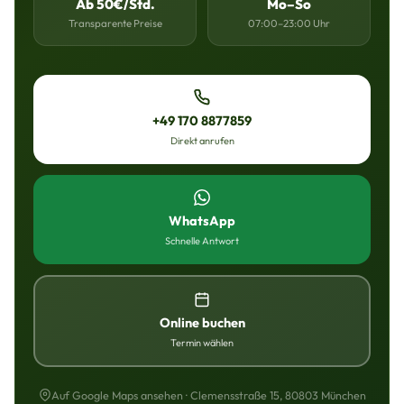
Ab 50€/Std.
Mo–So
Transparente Preise
07:00–23:00 Uhr
+49 170 8877859
Direkt anrufen
WhatsApp
Schnelle Antwort
Online buchen
Termin wählen
Auf Google Maps ansehen · Clemensstraße 15, 80803 München