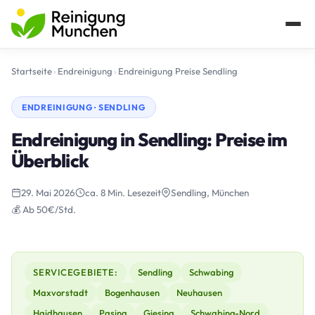
Startseite
›
Endreinigung
›
Endreinigung Preise Sendling
ENDREINIGUNG · SENDLING
Endreinigung in Sendling: Preise im
Überblick
29. Mai 2026
ca. 8 Min. Lesezeit
Sendling, München
💰 Ab 50€/Std.
SERVICEGEBIETE:
Sendling
Schwabing
Maxvorstadt
Bogenhausen
Neuhausen
Haidhausen
Pasing
Giesing
Schwabing-Nord