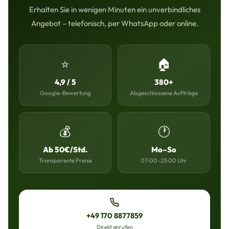
Erhalten Sie in wenigen Minuten ein unverbindliches
Angebot – telefonisch, per WhatsApp oder online.
⭐
🏠
4,9 / 5
380+
Google-Bewertung
Abgeschlossene Aufträge
💰
🕐
Ab 50€/Std.
Mo–So
Transparente Preise
07:00–23:00 Uhr
+49 170 8877859
Direkt anrufen