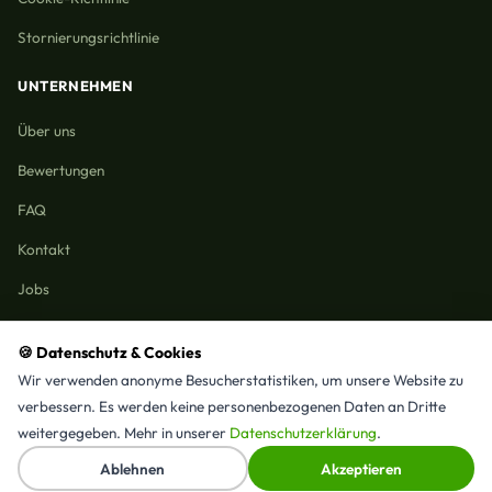
Stornierungsrichtlinie
UNTERNEHMEN
Über uns
Bewertungen
FAQ
Kontakt
Jobs
🍪 Datenschutz & Cookies
Wir verwenden anonyme Besucherstatistiken, um unsere Website zu
Reinigungmunchen.de © 2026 Alle Rechte vorbehalten
verbessern. Es werden keine personenbezogenen Daten an Dritte
Alle Leistungen & Stadtteile
weitergegeben. Mehr in unserer
Datenschutzerklärung
.
⭐ 4,9/5 Google · 15 Bewertungen · Seit 2025 in München
↑
Ablehnen
Akzeptieren