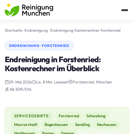
Startseite
›
Endreinigung
›
Endreinigung Kostenrechner Forstenried
ENDREINIGUNG · FORSTENRIED
Endreinigung in Forstenried:
Kostenrechner im Überblick
29. Mai 2026
ca. 8 Min. Lesezeit
Forstenried, München
💰 Ab 50€/Std.
SERVICEGEBIETE:
Forstenried
Schwabing
Maxvorstadt
Bogenhausen
Sendling
Neuhausen
Haidhausen
Pasing
Giesing