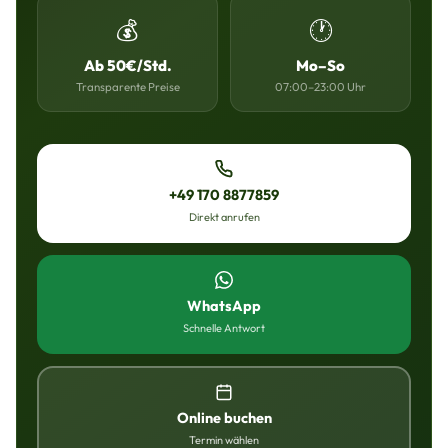
💰
🕐
Ab 50€/Std.
Mo–So
Transparente Preise
07:00–23:00 Uhr
+49 170 8877859
Direkt anrufen
WhatsApp
Schnelle Antwort
Online buchen
Termin wählen