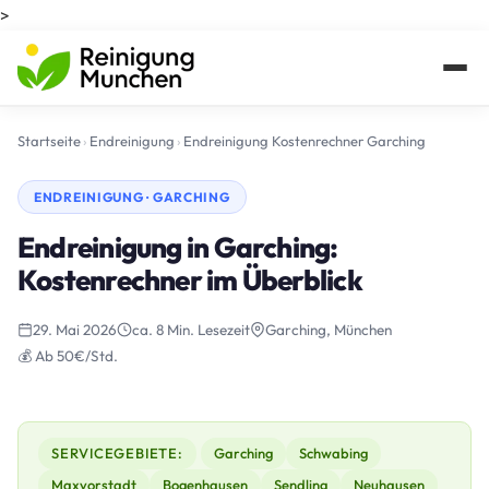
>
Startseite
›
Endreinigung
›
Endreinigung Kostenrechner Garching
ENDREINIGUNG · GARCHING
Endreinigung in Garching:
Kostenrechner im Überblick
29. Mai 2026
ca. 8 Min. Lesezeit
Garching, München
💰 Ab 50€/Std.
SERVICEGEBIETE:
Garching
Schwabing
Maxvorstadt
Bogenhausen
Sendling
Neuhausen