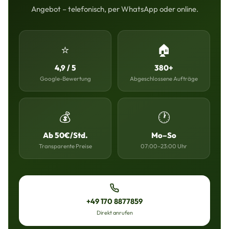
Angebot – telefonisch, per WhatsApp oder online.
⭐
🏠
4,9 / 5
380+
Google-Bewertung
Abgeschlossene Aufträge
💰
🕐
Ab 50€/Std.
Mo–So
Transparente Preise
07:00–23:00 Uhr
+49 170 8877859
Direkt anrufen