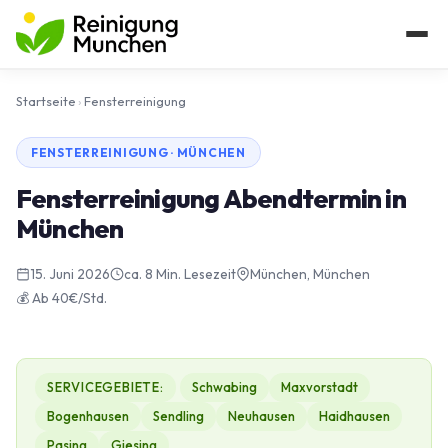
Startseite
›
Fensterreinigung
FENSTERREINIGUNG · MÜNCHEN
Fensterreinigung Abendtermin in
München
15. Juni 2026
ca. 8 Min. Lesezeit
München, München
💰 Ab 40€/Std.
SERVICEGEBIETE:
Schwabing
Maxvorstadt
Bogenhausen
Sendling
Neuhausen
Haidhausen
Pasing
Giesing