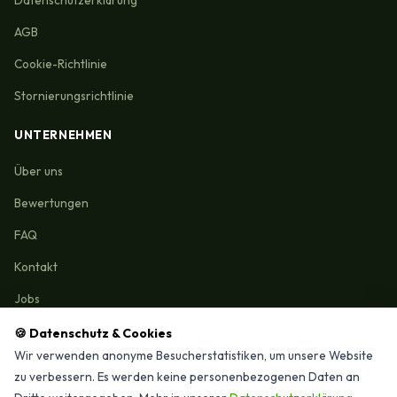
Datenschutzerklärung
AGB
Cookie-Richtlinie
Stornierungsrichtlinie
UNTERNEHMEN
Über uns
Bewertungen
FAQ
Kontakt
Jobs
🍪 Datenschutz & Cookies
Wir verwenden anonyme Besucherstatistiken, um unsere Website
zu verbessern. Es werden keine personenbezogenen Daten an
Reinigungmunchen.de © 2026 Alle Rechte vorbehalten