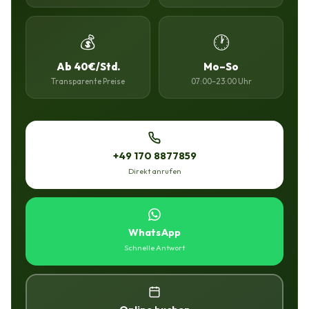
💰
🕐
Ab 40€/Std.
Mo–So
Transparente Preise
07:00–23:00 Uhr
+49 170 8877859
Direkt anrufen
WhatsApp
Schnelle Antwort