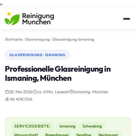
>
Startseite
›
Glasreinigung
›
Glasreinigung Ismaning
GLASREINIGUNG · ISMANING
Professionelle Glasreinigung in
Ismaning, München
28. Mai 2026
ca. 8 Min. Lesezeit
Ismaning, München
💰 Ab 40€/Std.
SERVICEGEBIETE:
Ismaning
Schwabing
Maxvorstadt
Bogenhausen
Sendling
Neuhausen