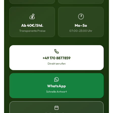
💰
🕐
Ab 40€/Std.
Mo–So
Transparente Preise
07:00–23:00 Uhr
+49 170 8877859
Direkt anrufen
WhatsApp
Schnelle Antwort