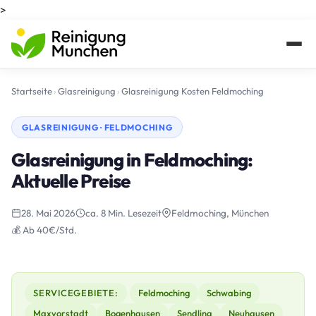
>
Startseite
›
Glasreinigung
›
Glasreinigung Kosten Feldmoching
GLASREINIGUNG · FELDMOCHING
Glasreinigung in Feldmoching:
Aktuelle Preise
28. Mai 2026
ca. 8 Min. Lesezeit
Feldmoching, München
💰 Ab 40€/Std.
SERVICEGEBIETE:
Feldmoching
Schwabing
Maxvorstadt
Bogenhausen
Sendling
Neuhausen