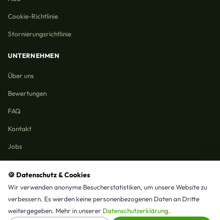
Cookie-Richtlinie
Stornierungsrichtlinie
UNTERNEHMEN
Über uns
Bewertungen
FAQ
Kontakt
Jobs
🍪 Datenschutz & Cookies
Wir verwenden anonyme Besucherstatistiken, um unsere Website zu
Reinigungmunchen.de © 2026 Alle Rechte vorbehalten
verbessern. Es werden keine personenbezogenen Daten an Dritte
Alle Leistungen & Stadtteile
weitergegeben. Mehr in unserer
Datenschutzerklärung
.
⭐ 4,9/5 Google · 15 Bewertungen · Seit 2025 in München