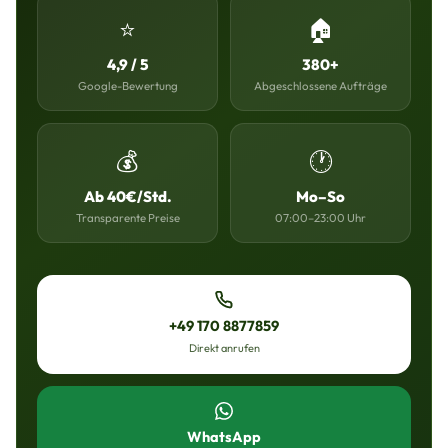
⭐
🏠
4,9 / 5
380+
Google-Bewertung
Abgeschlossene Aufträge
💰
🕐
Ab 40€/Std.
Mo–So
Transparente Preise
07:00–23:00 Uhr
+49 170 8877859
Direkt anrufen
WhatsApp