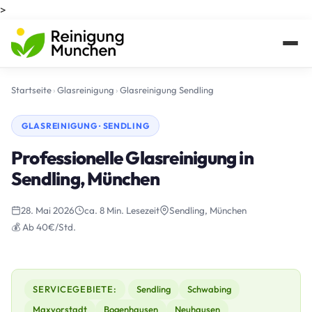
>
Startseite
›
Glasreinigung
›
Glasreinigung Sendling
GLASREINIGUNG · SENDLING
Professionelle Glasreinigung in
Sendling, München
28. Mai 2026
ca. 8 Min. Lesezeit
Sendling, München
💰 Ab 40€/Std.
SERVICEGEBIETE:
Sendling
Schwabing
Maxvorstadt
Bogenhausen
Neuhausen