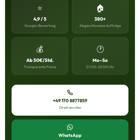
⭐
🏠
4,9 / 5
380+
Google-Bewertung
Abgeschlossene Aufträge
💰
🕐
Ab 50€/Std.
Mo–So
Transparente Preise
07:00–23:00 Uhr
+49 170 8877859
Direkt anrufen
WhatsApp