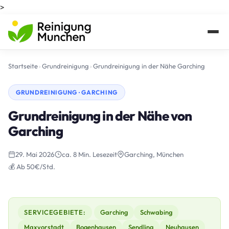
>
Startseite
›
Grundreinigung
›
Grundreinigung in der Nähe Garching
GRUNDREINIGUNG · GARCHING
Grundreinigung in der Nähe von
Garching
29. Mai 2026
ca. 8 Min. Lesezeit
Garching, München
💰 Ab 50€/Std.
SERVICEGEBIETE:
Garching
Schwabing
Maxvorstadt
Bogenhausen
Sendling
Neuhausen