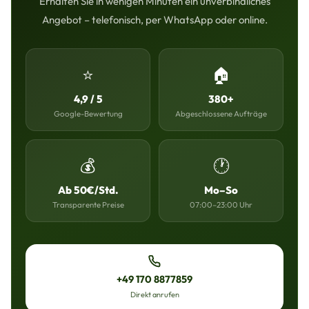
Erhalten Sie in wenigen Minuten ein unverbindliches
Angebot – telefonisch, per WhatsApp oder online.
⭐
🏠
4,9 / 5
380+
Google-Bewertung
Abgeschlossene Aufträge
💰
🕐
Ab 50€/Std.
Mo–So
Transparente Preise
07:00–23:00 Uhr
+49 170 8877859
Direkt anrufen