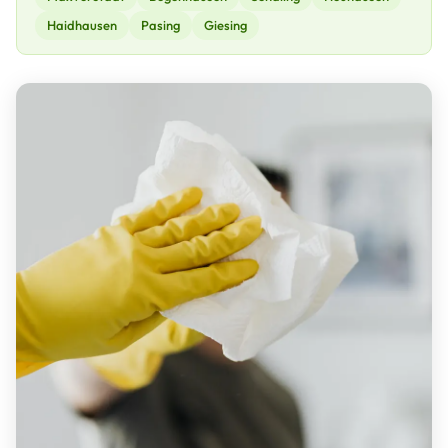
Haidhausen
Pasing
Giesing