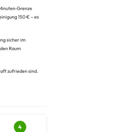
5‑Minuten‑Grenze
einigung 150 € – es
ung sicher im
n den Raum
aft zufrieden sind.
4