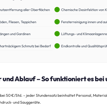
utzentfernung aller Oberflächen
Chemische Desinfektion von K
öden, Fliesen, Teppichen
Fensterreinigung innen und a
hängen und Gardinen
Lüftungs- und Klimaanlagenre
 hartnäckigem Schmutz bei Bedarf
Endkontrolle und Qualitätsprü
 und Ablauf – So funktioniert es bei u
bei 50 €/Std. – jeder Stundensatz beinhaltet Personal, Material
hdruck‑ und Sauggeräte.