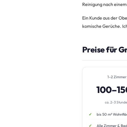
Reinigung nach einem 
Ein Kunde aus der Obe
komische Gerüche. Ic
Preise für G
1–2 Zimmer
100–1
ca. 2–3 Stund
bis 50 m² Wohnflä
Alle Zimmer & Ba