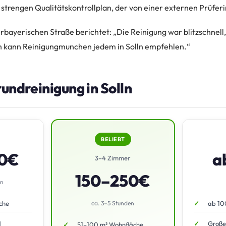
strengen Qualitätskontrollplan, der von einer externen Prüferin
rbayerischen Straße berichtet: „Die Reinigung war blitzschnell
h kann Reinigungmunchen jedem in Solln empfehlen.“
rundreinigung in Solln
BELIEBT
50€
a
3–4 Zimmer
150–250€
en
che
ca. 3–5 Stunden
ab 10
d
Große
51–100 m² Wohnfläche