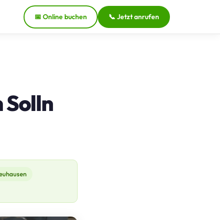
📅 Online buchen
📞 Jetzt anrufen
 Solln
euhausen