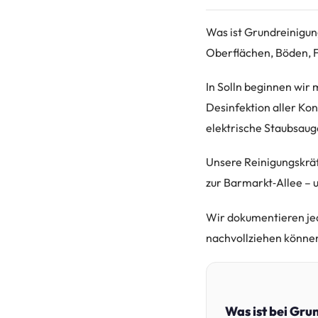
Was ist Grundreinigung
Oberflächen, Böden, 
In Solln beginnen wir
Desinfektion aller Ko
elektrische Staubsau
Unsere Reinigungskräft
zur Barmarkt‑Allee – 
Wir dokumentieren jede
nachvollziehen können
Was ist bei Gru