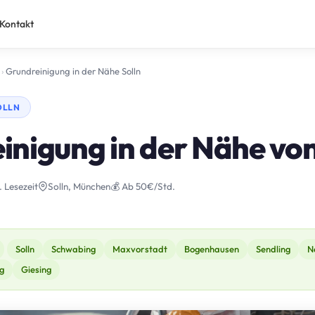
Kontakt
›
Grundreinigung in der Nähe Solln
OLLN
inigung in der Nähe von
. Lesezeit
Solln, München
💰 Ab 50€/Std.
Solln
Schwabing
Maxvorstadt
Bogenhausen
Sendling
N
g
Giesing