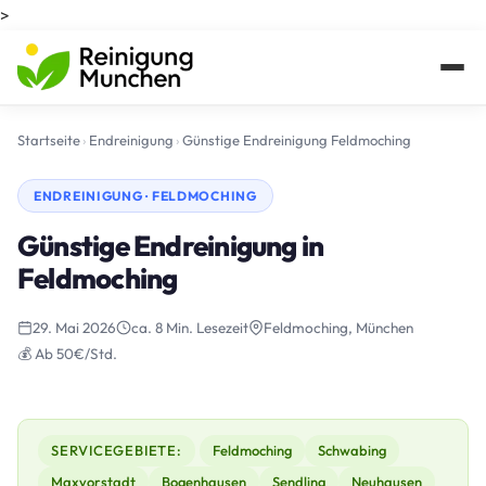
>
Startseite
›
Endreinigung
›
Günstige Endreinigung Feldmoching
ENDREINIGUNG · FELDMOCHING
Günstige Endreinigung in
Feldmoching
29. Mai 2026
ca. 8 Min. Lesezeit
Feldmoching, München
💰 Ab 50€/Std.
SERVICEGEBIETE:
Feldmoching
Schwabing
Maxvorstadt
Bogenhausen
Sendling
Neuhausen