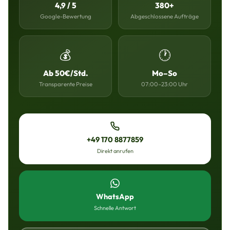
4,9 / 5
380+
Google-Bewertung
Abgeschlossene Aufträge
💰
🕐
Ab 50€/Std.
Mo–So
Transparente Preise
07:00–23:00 Uhr
+49 170 8877859
Direkt anrufen
WhatsApp
Schnelle Antwort