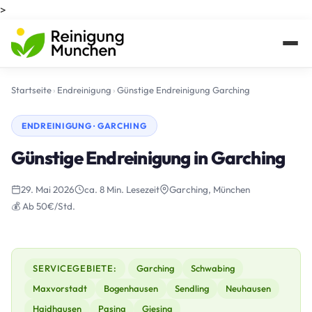
>
Startseite
›
Endreinigung
›
Günstige Endreinigung Garching
ENDREINIGUNG · GARCHING
Günstige Endreinigung in Garching
29. Mai 2026
ca. 8 Min. Lesezeit
Garching, München
💰 Ab 50€/Std.
SERVICEGEBIETE:
Garching
Schwabing
Maxvorstadt
Bogenhausen
Sendling
Neuhausen
Haidhausen
Pasing
Giesing