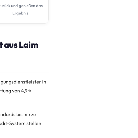
zurück und genießen das
Ergebnis.
t aus Laim
gungsdienstleister in
tung von 4,9 ⭐
ndards bis hin zu
udit-System stellen