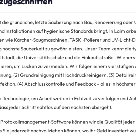
 zugeschnitten
 die gründliche, letzte Säuberung nach Bau, Renovierung oder 
 Installationen auf hygienische Standards bringt. In Laim arbe
 wie Kärcher‑Saugmaschinen, TASKI‑Polierer und UV‑Licht‑Des
ig höchste Sauberkeit zu gewährleisten. Unser Team kennt die 
Altstadt, die Universitätsschule und die Einkaufsstraße „Wiener
ieren, um Lücken zu vermeiden. Wir folgen einem vierstufigen A
ung, (2) Grundreinigung mit Hochdruckreinigern, (3) Detailrein
ektion, (4) Abschlusskontrolle und Feedback – alles in höchster
‑Technologie, um Arbeitszeiten in Echtzeit zu verfolgen und A
ass jeder Schritt nahtlos auf den nächsten übergeht.
 Protokollmanagement‑Software können wir die Qualität jeder
 Sie jederzeit nachvollziehen können, wo Ihr Geld investiert wu