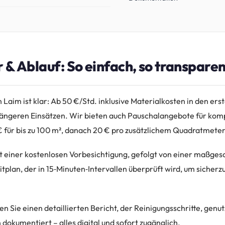
r & Ablauf: So einfach, so transparen
n Laim ist klar: Ab 50 €/Std. inklusive Materialkosten in den ers
längeren Einsätzen. Wir bieten auch Pauschalangebote für kom
€ für bis zu 100 m², danach 20 € pro zusätzlichem Quadratmeter
t einer kostenlosen Vorbesichtigung, gefolgt von einer maßge
itplan, der in 15‑Minuten‑Intervallen überprüft wird, um sicherzu
n Sie einen detaillierten Bericht, der Reinigungsschritte, genu
okumentiert – alles digital und sofort zugänglich.