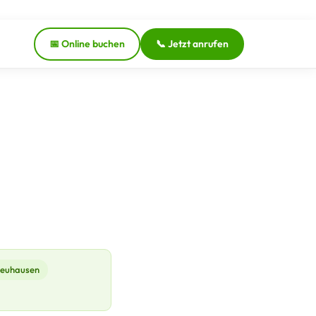
📅 Online buchen
📞 Jetzt anrufen
euhausen