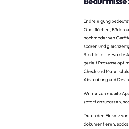
Bedürfnisse
Endreinigung bedeutet
Oberflächen, Böden und
hochmodernen Geräten
sparen und gleichzeit
Stadtteile – etwa die 
gezielt Prozesse optim
Check und Materialplan
Abstaubung und Desinf
Wir nutzen mobile App
sofort anzupassen, sod
Durch den Einsatz von
dokumentieren, sodass