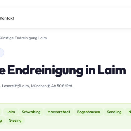
Kontakt
Günstige Endreinigung Laim
e Endreinigung in Laim
. Lesezeit
Laim, München
💰 Ab 50€/Std.
Laim
Schwabing
Maxvorstadt
Bogenhausen
Sendling
N
g
Giesing