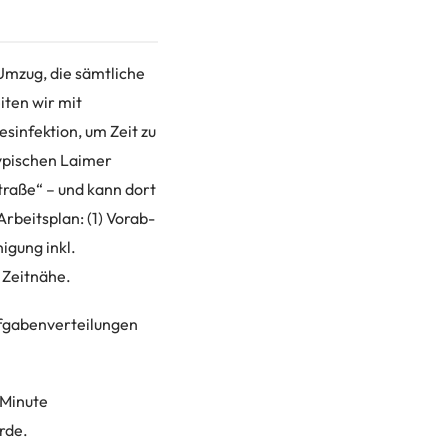
Umzug, die sämtliche
iten wir mit
infektion, um Zeit zu
typischen Laimer
straße“ – und kann dort
rbeitsplan: (1) Vorab-
igung inkl.
 Zeitnähe.
ufgabenverteilungen
 Minute
rde.