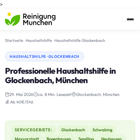
>
Startseite
›
Haushaltshilfe
›
Haushaltshilfe Glockenbach
HAUSHALTSHILFE · GLOCKENBACH
Professionelle Haushaltshilfe in
Glockenbach, München
29. Mai 2026
ca. 8 Min. Lesezeit
Glockenbach, München
💰 Ab 40€/Std.
SERVICEGEBIETE:
Glockenbach
Schwabing
Maxvorstadt
Bogenhausen
Sendling
Neuhausen