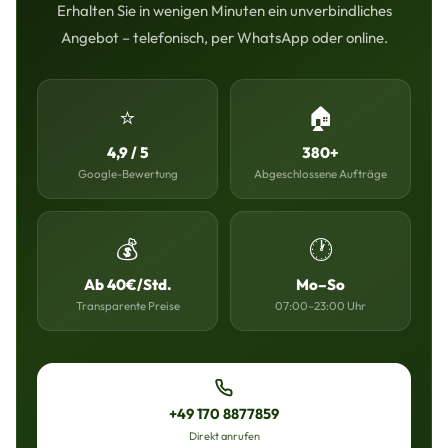
Erhalten Sie in wenigen Minuten ein unverbindliches
Angebot – telefonisch, per WhatsApp oder online.
⭐
🏠
4,9 / 5
380+
Google-Bewertung
Abgeschlossene Aufträge
💰
🕐
Ab 40€/Std.
Mo–So
Transparente Preise
07:00–23:00 Uhr
+49 170 8877859
Direkt anrufen