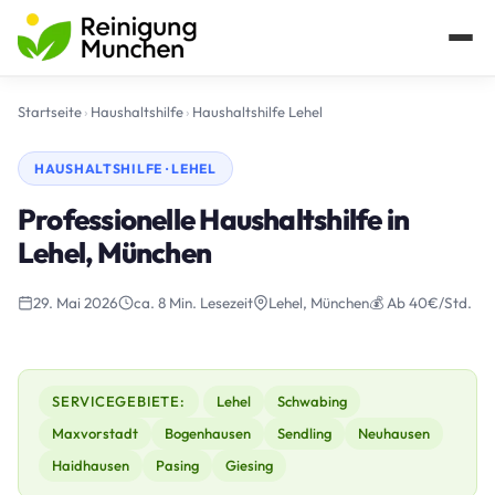
Startseite
›
Haushaltshilfe
›
Haushaltshilfe Lehel
HAUSHALTSHILFE · LEHEL
Professionelle Haushaltshilfe in
Lehel, München
29. Mai 2026
ca. 8 Min. Lesezeit
Lehel, München
💰 Ab 40€/Std.
SERVICEGEBIETE:
Lehel
Schwabing
Maxvorstadt
Bogenhausen
Sendling
Neuhausen
Haidhausen
Pasing
Giesing