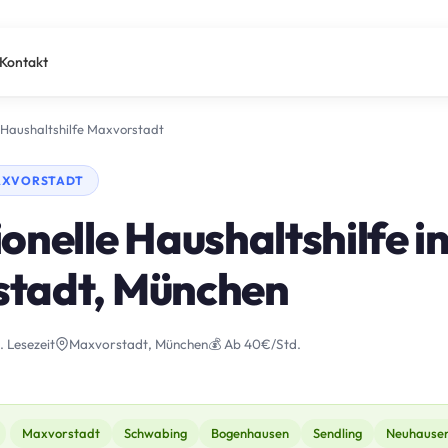
Kontakt
Haushaltshilfe Maxvorstadt
MAXVORSTADT
onelle Haushaltshilfe i
tadt, München
. Lesezeit
Maxvorstadt, München
💰 Ab 40€/Std.
Maxvorstadt
Schwabing
Bogenhausen
Sendling
Neuhause