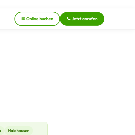
📅 Online buchen
📞 Jetzt anrufen
n
n
Haidhausen