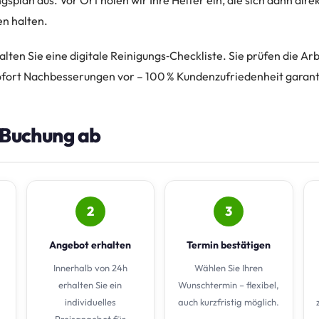
splan aus. Vor Ort holen wir Ihre Helfer ein, die sich dann direk
n halten.
ten Sie eine digitale Reinigungs‑Checkliste. Sie prüfen die Ar
ofort Nachbesserungen vor – 100 % Kundenzufriedenheit garant
e Buchung ab
2
3
Angebot erhalten
Termin bestätigen
Innerhalb von 24h
Wählen Sie Ihren
erhalten Sie ein
Wunschtermin – flexibel,
individuelles
auch kurzfristig möglich.
Preisangebot für