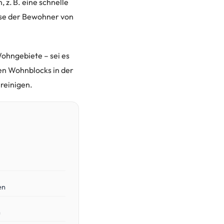
 z. B. eine schnelle
sse der Bewohner von
Wohngebiete – sei es
en Wohnblocks in der
reinigen.
en
n