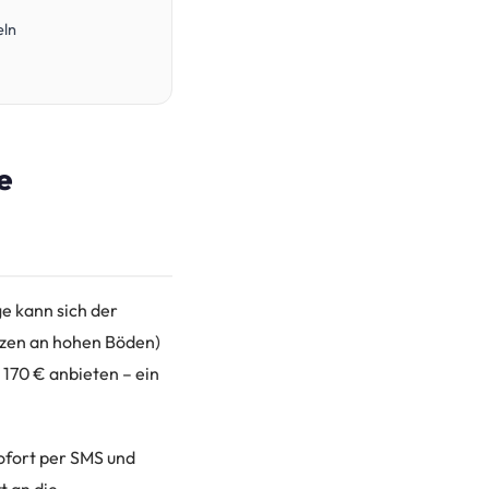
eln
e
ge kann sich der
utzen an hohen Böden)
 170 € anbieten – ein
sofort per SMS und