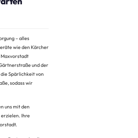
warten
orgung – alles
eräte wie den Kärcher
In Maxvorstadt
Gärtnerstraße und der
die Spärlichkeit von
ße, sodass wir
en uns mit den
erzielen. Ihre
orstadt.