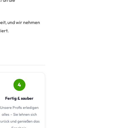
t an die
beit, und wir nehmen
iert.
4
Fertig & sauber
Unsere Profis erledigen
alles – Sie lehnen sich
zurück und genießen das
Ergebnis.