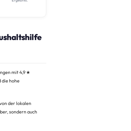
shaltshilfe
ngen mit 4,9 ★
d die hohe
 von der lokalen
uber, sondern auch