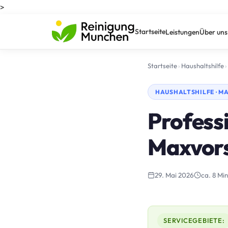
>
Startseite
Leistungen
Über uns
Startseite
›
Haushaltshilfe
›
HAUSHALTSHILFE · 
Professi
Maxvors
29. Mai 2026
ca. 8 Min
SERVICEGEBIETE: