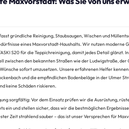
fe Maxvorstadt: Was Sie von uns er
fasst gründliche Reinigung, Staubsaugen, Wischen und Müllents
edürfnisse eines Maxvorstadt‑Haushalts. Wir nutzen moderne G
ASKI S20 für die Teppichreinigung, damit jedes Detail glänzt. 
ll zwischen den bekannten Straßen wie der Ludwigstraße, der 
 Wünsche sofort umzusetzen. Unsere erfahrenen Helfer kennen 
kenbach und die empfindlichen Bodenbeläge in der Ulmer Stra
nd keine Schäden riskieren.
ung sorgfältig: Vor dem Einsatz prüfen wir die Ausrüstung, rüst
ts ein und stellen sicher, dass wir die bestmöglichen Ergebnisse 
ster Zeit strahlend sauber – das ist unser Versprechen für Maxv