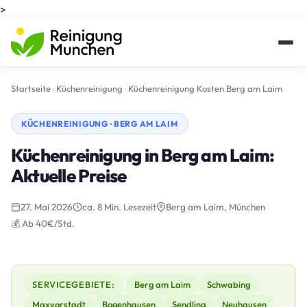
>
Startseite
›
Küchenreinigung
›
Küchenreinigung Kosten Berg am Laim
KÜCHENREINIGUNG · BERG AM LAIM
Küchenreinigung in Berg am Laim:
Aktuelle Preise
27. Mai 2026
ca. 8 Min. Lesezeit
Berg am Laim, München
💰 Ab 40€/Std.
SERVICEGEBIETE:
Berg am Laim
Schwabing
Maxvorstadt
Bogenhausen
Sendling
Neuhausen