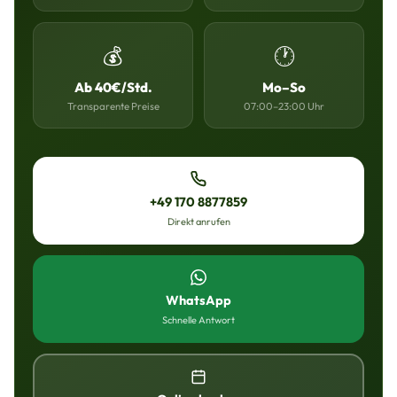
💰
🕐
Ab 40€/Std.
Mo–So
Transparente Preise
07:00–23:00 Uhr
+49 170 8877859
Direkt anrufen
WhatsApp
Schnelle Antwort