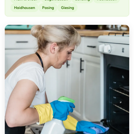
Haidhausen
Pasing
Giesing