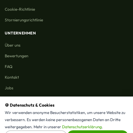
Cookie-Richtlinie
Stornierungsrichtlinie
UNTERNEHMEN
Über uns
Bewertungen
FAQ
Kontakt
Jobs
🍪 Datenschutz & Cookies
Wir verwenden anonyme Besucherstatistiken, um unsere Website zu
Reinigungmunchen.de © 2026 Alle Rechte vorbehalten
verbessern. Es werden keine personenbezogenen Daten an Dritte
Alle Leistungen & Stadtteile
weitergegeben. Mehr in unserer
Datenschutzerklärung
.
⭐ 4,9/5 Google · 15 Bewertungen · Seit 2025 in München