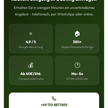
Erhalten Sie in wenigen Minuten ein unverbindliches
Angebot – telefonisch, per WhatsApp oder online.
⭐
🏠
4,9 / 5
380+
Google-Bewertung
Abgeschlossene Aufträge
💰
🕐
Ab 40€/Std.
Mo–So
Transparente Preise
07:00–23:00 Uhr
+49 170 8877859