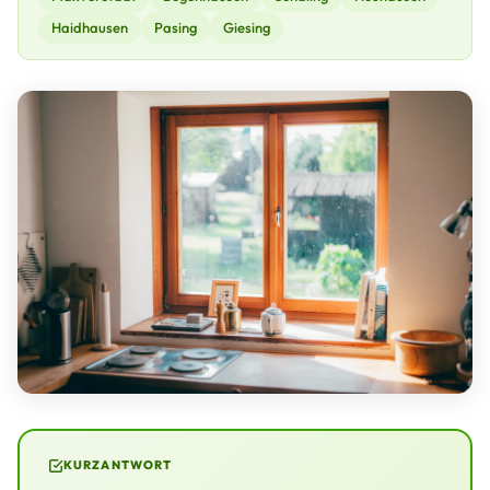
Haidhausen
Pasing
Giesing
KURZANTWORT