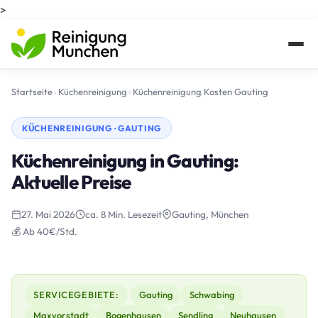
>
Startseite
›
Küchenreinigung
›
Küchenreinigung Kosten Gauting
KÜCHENREINIGUNG · GAUTING
Küchenreinigung in Gauting:
Aktuelle Preise
27. Mai 2026
ca. 8 Min. Lesezeit
Gauting, München
💰 Ab 40€/Std.
SERVICEGEBIETE:
Gauting
Schwabing
Maxvorstadt
Bogenhausen
Sendling
Neuhausen