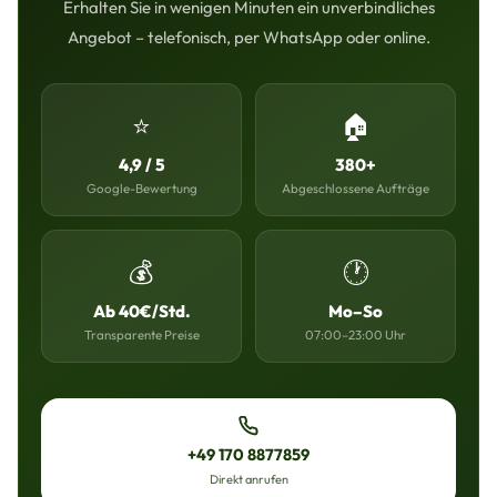
Erhalten Sie in wenigen Minuten ein unverbindliches
Angebot – telefonisch, per WhatsApp oder online.
⭐
🏠
4,9 / 5
380+
Google-Bewertung
Abgeschlossene Aufträge
💰
🕐
Ab 40€/Std.
Mo–So
Transparente Preise
07:00–23:00 Uhr
+49 170 8877859
Direkt anrufen