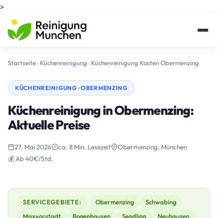
>
Startseite
›
Küchenreinigung
›
Küchenreinigung Kosten Obermenzing
KÜCHENREINIGUNG · OBERMENZING
Küchenreinigung in Obermenzing:
Aktuelle Preise
27. Mai 2026
ca. 8 Min. Lesezeit
Obermenzing, München
💰 Ab 40€/Std.
SERVICEGEBIETE:
Obermenzing
Schwabing
Maxvorstadt
Bogenhausen
Sendling
Neuhausen