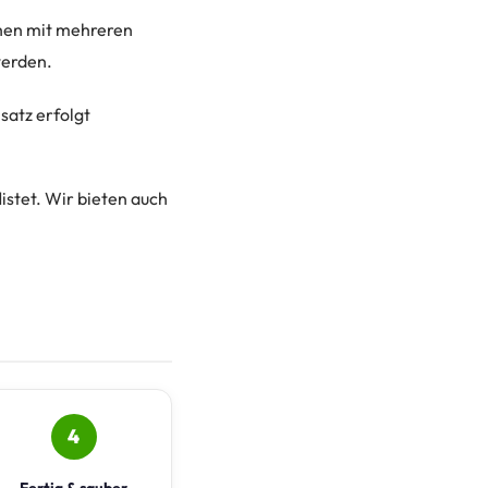
chen mit mehreren
werden.
satz erfolgt
listet. Wir bieten auch
4
Fertig & sauber