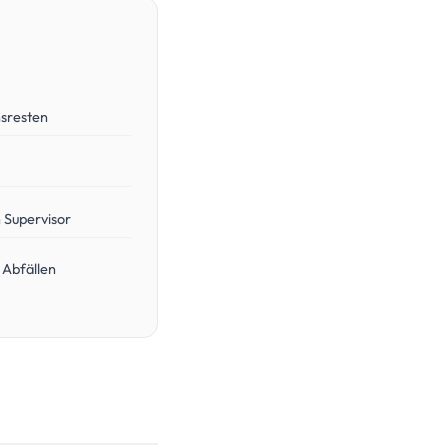
nsresten
h Supervisor
 Abfällen