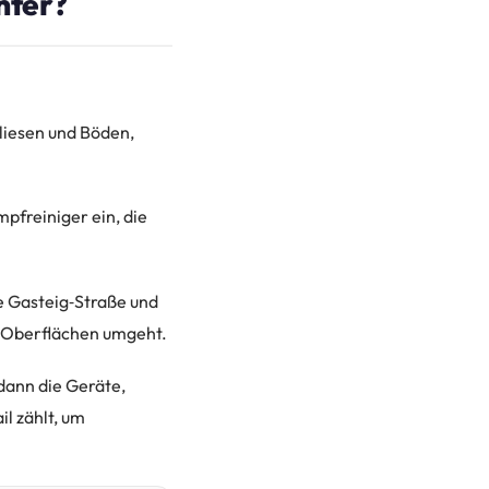
nter?
liesen und Böden,
freiniger ein, die
e Gasteig‑Straße und
d Oberflächen umgeht.
dann die Geräte,
il zählt, um