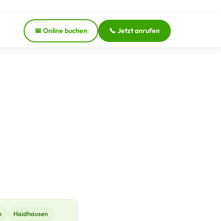
📅 Online buchen
📞 Jetzt anrufen
n
Haidhausen