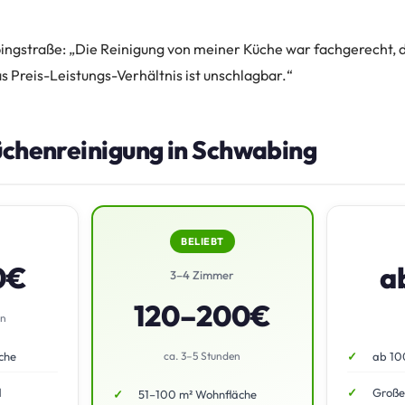
ngstraße: „Die Reinigung von meiner Küche war fachgerecht, 
as Preis-Leistungs-Verhältnis ist unschlagbar.“
üchenreinigung in Schwabing
BELIEBT
0€
a
3–4 Zimmer
120–200€
en
che
ca. 3–5 Stunden
ab 10
d
Große
51–100 m² Wohnfläche