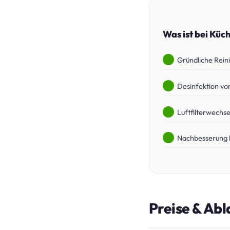
Was ist bei Küc
Gründliche Reini
Desinfektion v
Luftfilterwechse
Nachbesserung 
Preise & Abl