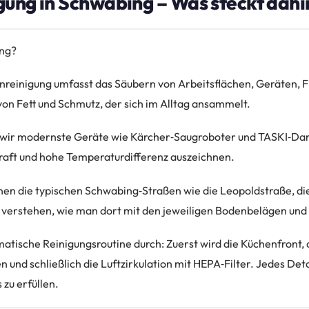
ung in Schwabing – Was steckt dahi
ung?
nreinigung umfasst das Säubern von Arbeitsflächen, Geräten, F
von Fett und Schmutz, der sich im Alltag ansammelt.
wir modernste Geräte wie Kärcher‑Saugroboter und TASKI‑Damp
raft und hohe Temperaturdifferenz auszeichnen.
en die typischen Schwabing‑Straßen wie die Leopoldstraße, di
d verstehen, wie man dort mit den jeweiligen Bodenbelägen un
matische Reinigungsroutine durch: Zuerst wird die Küchenfront, 
 und schließlich die Luftzirkulation mit HEPA‑Filter. Jedes Deta
zu erfüllen.