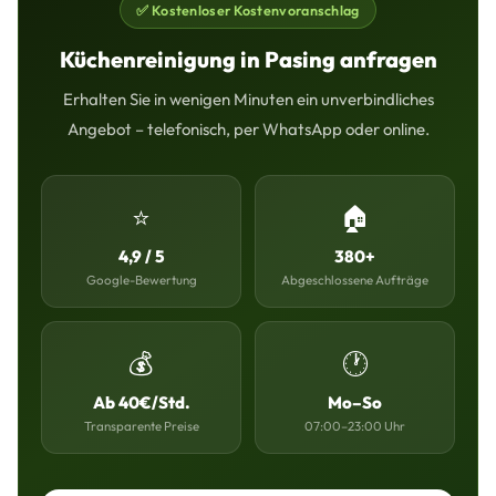
✅ Kostenloser Kostenvoranschlag
Küchenreinigung in Pasing anfragen
Erhalten Sie in wenigen Minuten ein unverbindliches
Angebot – telefonisch, per WhatsApp oder online.
⭐
🏠
4,9 / 5
380+
Google-Bewertung
Abgeschlossene Aufträge
💰
🕐
Ab 40€/Std.
Mo–So
Transparente Preise
07:00–23:00 Uhr