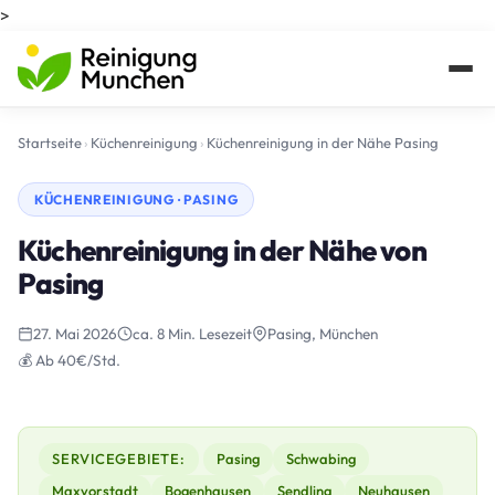
>
Startseite
›
Küchenreinigung
›
Küchenreinigung in der Nähe Pasing
KÜCHENREINIGUNG · PASING
Küchenreinigung in der Nähe von
Pasing
27. Mai 2026
ca. 8 Min. Lesezeit
Pasing, München
💰 Ab 40€/Std.
SERVICEGEBIETE:
Pasing
Schwabing
Maxvorstadt
Bogenhausen
Sendling
Neuhausen