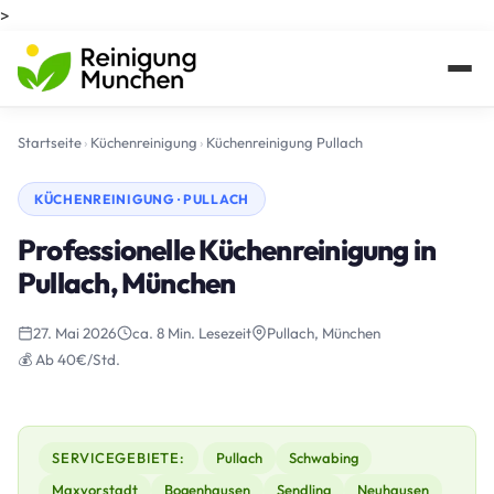
>
Startseite
›
Küchenreinigung
›
Küchenreinigung Pullach
KÜCHENREINIGUNG · PULLACH
Professionelle Küchenreinigung in
Pullach, München
27. Mai 2026
ca. 8 Min. Lesezeit
Pullach, München
💰 Ab 40€/Std.
SERVICEGEBIETE:
Pullach
Schwabing
Maxvorstadt
Bogenhausen
Sendling
Neuhausen