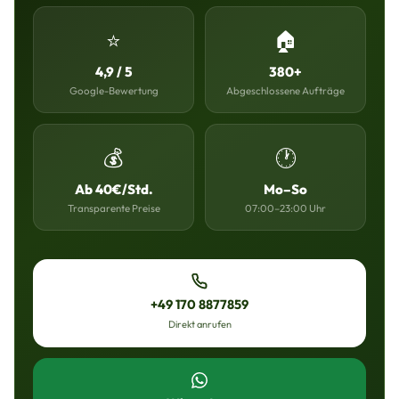
⭐
🏠
4,9 / 5
380+
Google-Bewertung
Abgeschlossene Aufträge
💰
🕐
Ab 40€/Std.
Mo–So
Transparente Preise
07:00–23:00 Uhr
+49 170 8877859
Direkt anrufen