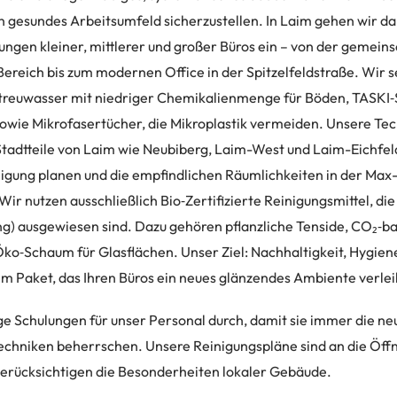
n gesundes Arbeitsumfeld sicherzustellen. In Laim gehen wir dab
ungen kleiner, mittlerer und großer Büros ein – von der gemein
ereich bis zum modernen Office in der Spitzelfeldstraße. Wir
Streuwasser mit niedriger Chemikalienmenge für Böden, TASKI‑
owie Mikrofasertücher, die Mikroplastik vermeiden. Unsere Te
adtteile von Laim wie Neubiberg, Laim-West und Laim-Eichfeld,
nigung planen und die empfindlichen Räumlichkeiten in der Max
ir nutzen ausschließlich Bio‑Zertifizierte Reinigungsmittel, di
) ausgewiesen sind. Dazu gehören pflanzliche Tenside, CO₂‑ba
o‑Schaum für Glasflächen. Unser Ziel: Nachhaltigkeit, Hygien
em Paket, das Ihren Büros ein neues glänzendes Ambiente verlei
e Schulungen für unser Personal durch, damit sie immer die ne
chniken beherrschen. Unsere Reinigungspläne sind an die Öffn
erücksichtigen die Besonderheiten lokaler Gebäude.