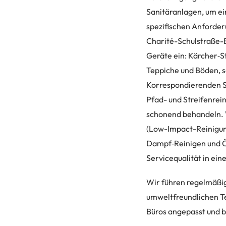
Sanitäranlagen, um ei
spezifischen Anforder
Charité-Schulstraße-B
Geräte ein: Kärcher‑
Teppiche und Böden, s
Korrespondierenden St
Pfad- und Streifenrei
schonend behandeln. W
(Low-Impact-Reinigung
Dampf‑Reinigen und Ök
Servicequalität in ein
Wir führen regelmäßig
umweltfreundlichen Te
Büros angepasst und b