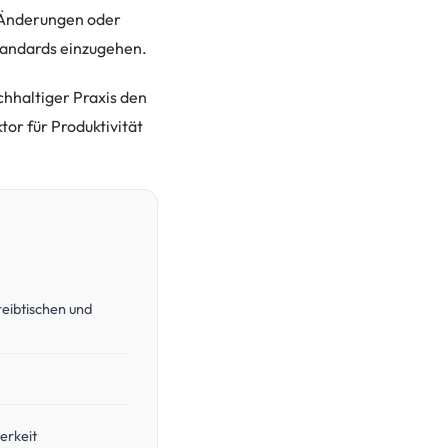
e Änderungen oder
tandards einzugehen.
chhaltiger Praxis den
or für Produktivität
reibtischen und
erkeit