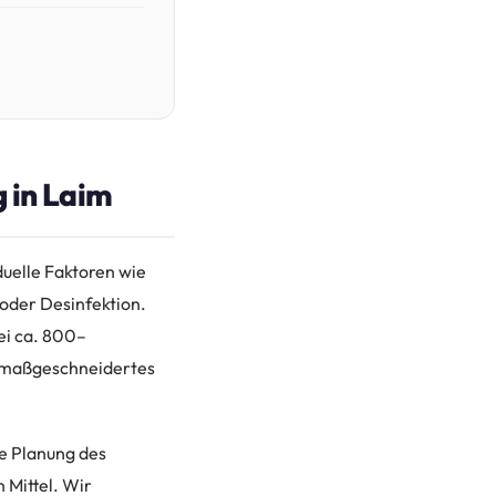
g in Laim
duelle Faktoren wie
 oder Desinfektion.
ei ca. 800–
n maßgeschneidertes
ie Planung des
 Mittel. Wir