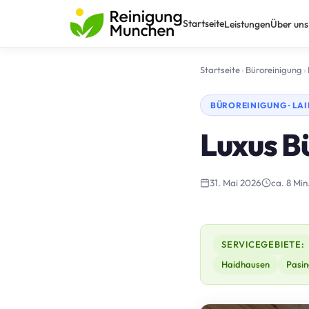
Startseite
Leistungen
Über uns
Startseite
›
Büroreinigung
›
BÜROREINIGUNG · LA
Luxus B
31. Mai 2026
ca. 8 Min
SERVICEGEBIETE:
Haidhausen
Pasin