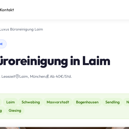
Kontakt
Luxus Büroreinigung Laim
IM
üroreinigung in Laim
. Lesezeit
Laim, München
💰 Ab 40€/Std.
Laim
Schwabing
Maxvorstadt
Bogenhausen
Sendling
N
g
Giesing