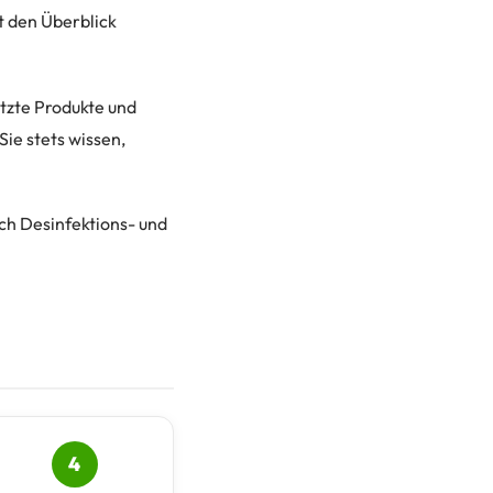
t den Überblick
etzte Produkte und
ie stets wissen,
ch Desinfektions- und
4