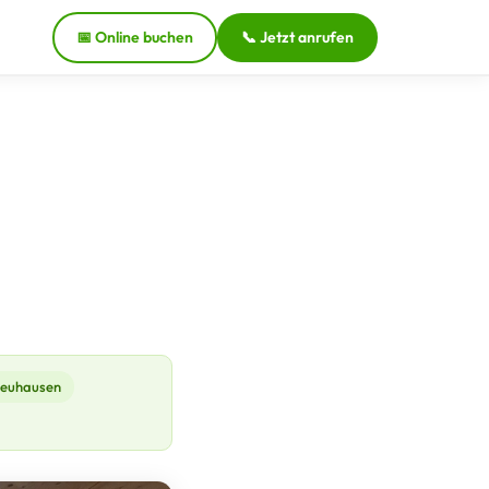
📅 Online buchen
📞 Jetzt anrufen
euhausen