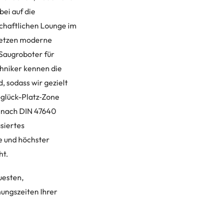
ei auf die
schaftlichen Lounge im
 setzen moderne
Saugroboter für
chniker kennen die
 sodass wir gezielt
-glück-Platz‑Zone
e nach DIN 47640
siertes
e und höchster
ht.
uesten,
ungszeiten Ihrer