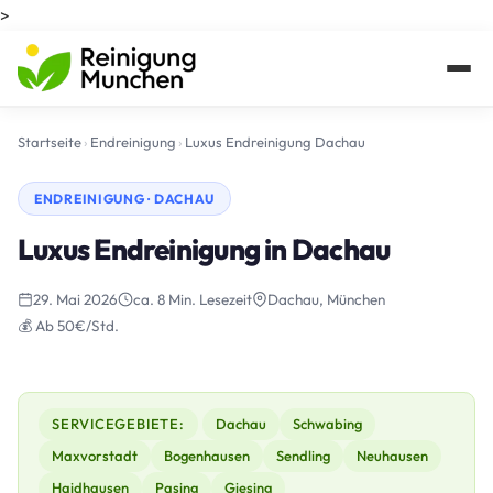
>
Startseite
›
Endreinigung
›
Luxus Endreinigung Dachau
ENDREINIGUNG · DACHAU
Luxus Endreinigung in Dachau
29. Mai 2026
ca. 8 Min. Lesezeit
Dachau, München
💰 Ab 50€/Std.
SERVICEGEBIETE:
Dachau
Schwabing
Maxvorstadt
Bogenhausen
Sendling
Neuhausen
Haidhausen
Pasing
Giesing