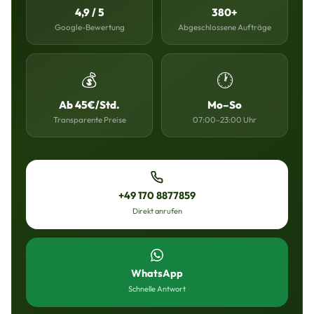
4,9 / 5
380+
Google-Bewertung
Abgeschlossene Aufträge
💰
🕐
Ab 45€/Std.
Mo–So
Transparente Preise
07:00–23:00 Uhr
+49 170 8877859
Direkt anrufen
WhatsApp
Schnelle Antwort