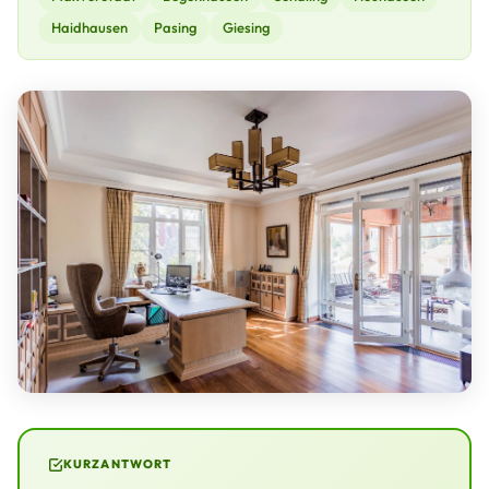
Haidhausen
Pasing
Giesing
KURZANTWORT