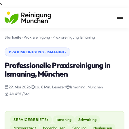
>
Startseite
›
Praxisreinigung
›
Praxisreinigung Ismaning
PRAXISREINIGUNG · ISMANING
Professionelle Praxisreinigung in
Ismaning, München
29. Mai 2026
ca. 8 Min. Lesezeit
Ismaning, München
💰 Ab 45€/Std.
SERVICEGEBIETE:
Ismaning
Schwabing
Maxvorstadt
Bogenhausen
Sendling
Neuhausen