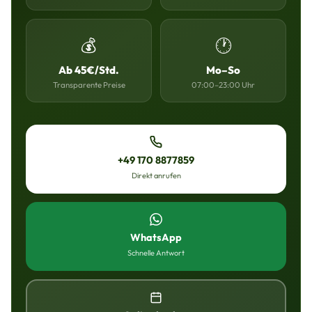
💰
🕐
Ab 45€/Std.
Mo–So
Transparente Preise
07:00–23:00 Uhr
+49 170 8877859
Direkt anrufen
WhatsApp
Schnelle Antwort