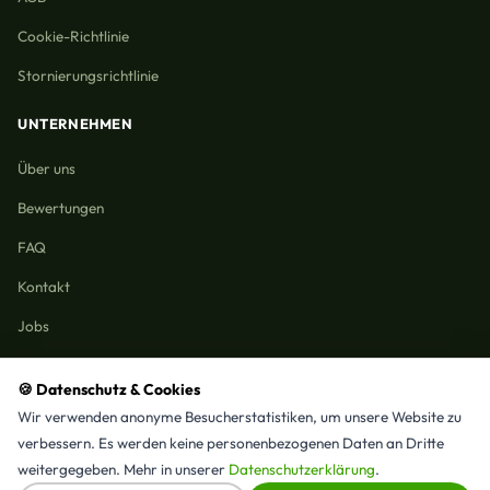
Cookie-Richtlinie
Stornierungsrichtlinie
UNTERNEHMEN
Über uns
Bewertungen
FAQ
Kontakt
Jobs
🍪 Datenschutz & Cookies
Wir verwenden anonyme Besucherstatistiken, um unsere Website zu
Reinigungmunchen.de © 2026 Alle Rechte vorbehalten
verbessern. Es werden keine personenbezogenen Daten an Dritte
Alle Leistungen & Stadtteile
weitergegeben. Mehr in unserer
Datenschutzerklärung
.
⭐ 4,9/5 Google · 15 Bewertungen · Seit 2025 in München