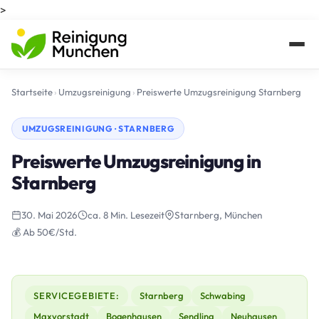
>
Startseite
›
Umzugsreinigung
›
Preiswerte Umzugsreinigung Starnberg
UMZUGSREINIGUNG · STARNBERG
Preiswerte Umzugsreinigung in
Starnberg
30. Mai 2026
ca. 8 Min. Lesezeit
Starnberg, München
💰 Ab 50€/Std.
SERVICEGEBIETE:
Starnberg
Schwabing
Maxvorstadt
Bogenhausen
Sendling
Neuhausen