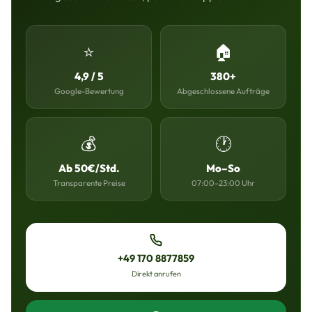
⭐
🏠
4,9 / 5
380+
Google-Bewertung
Abgeschlossene Aufträge
💰
🕐
Ab 50€/Std.
Mo–So
Transparente Preise
07:00–23:00 Uhr
+49 170 8877859
Direkt anrufen