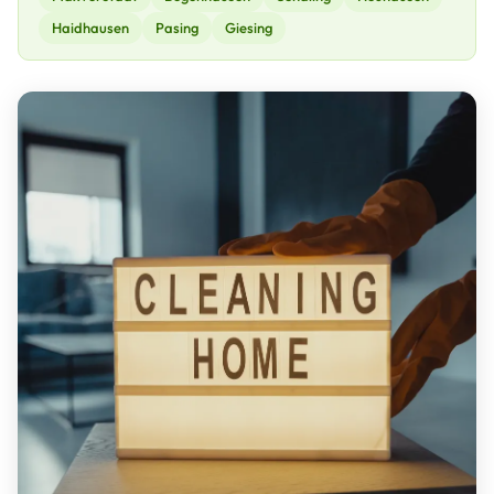
Haidhausen
Pasing
Giesing