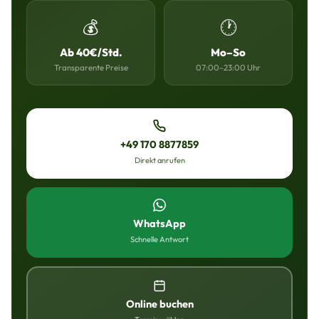
💰
🕐
Ab 40€/Std.
Mo–So
Transparente Preise
07:00–23:00 Uhr
+49 170 8877859
Direkt anrufen
WhatsApp
Schnelle Antwort
Online buchen