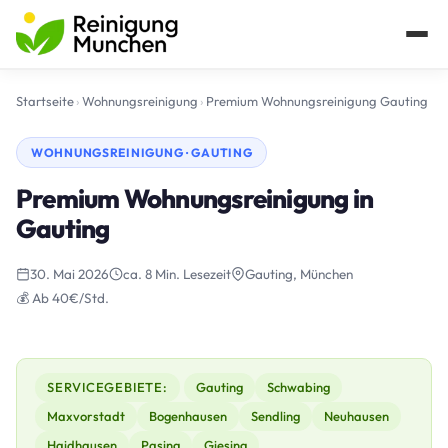
Startseite
›
Wohnungsreinigung
›
Premium Wohnungsreinigung Gauting
WOHNUNGSREINIGUNG · GAUTING
Premium Wohnungsreinigung in
Gauting
30. Mai 2026
ca. 8 Min. Lesezeit
Gauting, München
💰 Ab 40€/Std.
SERVICEGEBIETE:
Gauting
Schwabing
Maxvorstadt
Bogenhausen
Sendling
Neuhausen
Haidhausen
Pasing
Giesing