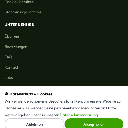
Cookie-Richtlinie
Stornierungsrichtlinie
UNTERNEHMEN
Über uns
Bewertungen
FAQ
Kontakt
Jobs
🍪 Datenschutz & Cookies
Wir verwenden anonyme Besucherstatistiken, um unsere Website zu
Reinigungmunchen.de © 2026 Alle Rechte vorbehalten
verbessern. Es werden keine personenbezogenen Daten an Dritte
Alle Leistungen & Stadtteile
weitergegeben. Mehr in unserer
Datenschutzerklärung
.
⭐ 4,9/5 Google · 15 Bewertungen · Seit 2025 in München
↑
Ablehnen
Akzeptieren