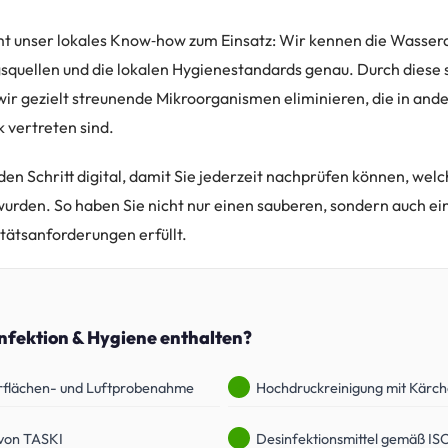
unser lokales Know‑how zum Einsatz: Wir kennen die Wasserqu
quellen und die lokalen Hygienestandards genau. Durch diese 
ir gezielt streunende Mikroorganismen eliminieren, die in and
rk vertreten sind.
en Schritt digital, damit Sie jederzeit nachprüfen können, w
urden. So haben Sie nicht nur einen sauberen, sondern auch ei
itätsanforderungen erfüllt.
infektion & Hygiene enthalten?
rflächen- und Luftprobenahme
Hochdruckreinigung mit Kärch
von TASKI
Desinfektionsmittel gemäß IS