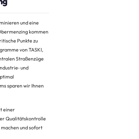
ng
iminieren und eine
In Obermenzing kommen
ritische Punkte zu
rogramme von TASKI,
entralen Straßenzüge
ndustrie‑ und
ptimal
ams sparen wir Ihnen
t einer
er Qualitätskontrolle
n machen und sofort