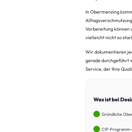
In Obermenzing kommt 
Alltagsverschmutzungs
Vorbereitung können w
vielleicht nicht so sta
Wir dokumentieren jed
gerade durchgeführt w
Service, der Ihre Qual
Was ist bei Des
Gründliche Obe
CIP‑Programm 