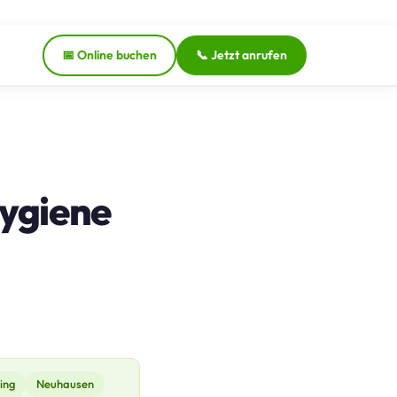
📅 Online buchen
📞 Jetzt anrufen
Hygiene
ing
Neuhausen