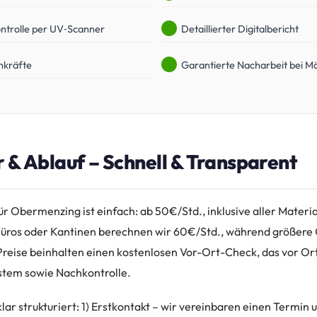
ntrolle per UV‑Scanner
Detaillierter Digitalbericht
hkräfte
Garantierte Nacharbeit bei M
r & Ablauf – Schnell & Transparent
ür Obermenzing ist einfach: ab 50€/Std., inklusive aller Materi
 Büros oder Kantinen berechnen wir 60€/Std., während größer
 Preise beinhalten einen kostenlosen Vor-Ort-Check, das vor Or
stem sowie Nachkontrolle.
 klar strukturiert: 1) Erstkontakt – wir vereinbaren einen Termin