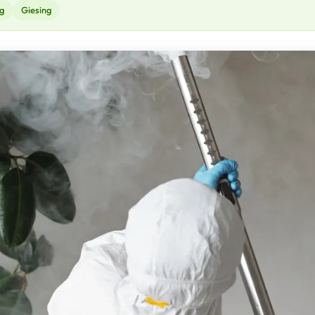
g
Giesing