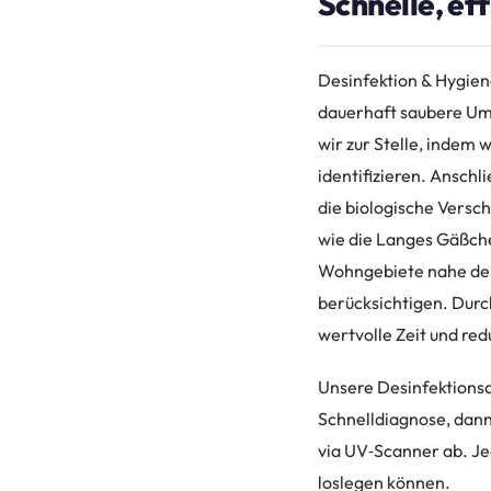
Schnelle, ef
Desinfektion & Hygien
dauerhaft saubere Um
wir zur Stelle, indem 
identifizieren. Ansch
die biologische Versc
wie die Langes Gäßche
Wohngebiete nahe der
berücksichtigen. Durc
wertvolle Zeit und red
Unsere Desinfektionsa
Schnelldiagnose, dann 
via UV‑Scanner ab. Je
loslegen können.