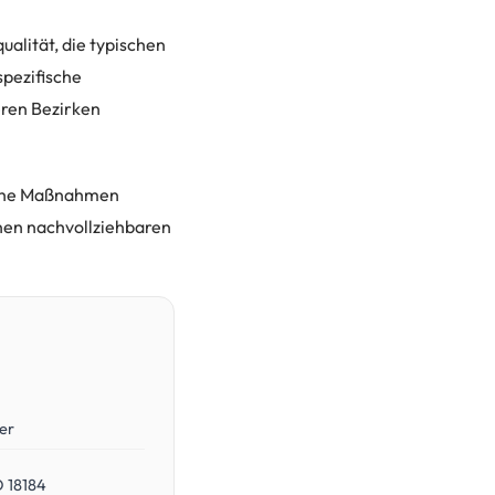
alität, die typischen
spezifische
eren Bezirken
elche Maßnahmen
nen nachvollziehbaren
er
O 18184