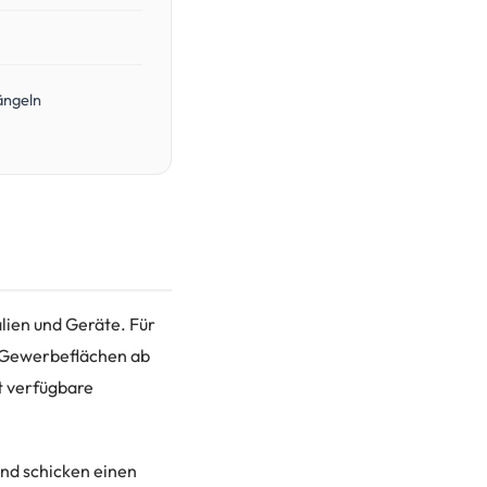
ängeln
alien und Geräte. Für
e Gewerbeflächen ab
t verfügbare
 und schicken einen