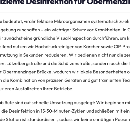
fiziente Desinfektion für Obermenzi
e bedeutet, viralinfektiöse Mikroorganismen systematisch zu el
gebung zu schaffen – ein wichtiger Schutz vor Krankheiten. 
wir zunächst eine gründliche Visual‑Inspection durchführen, um k
ließend nutzen wir Hochdruckreiniger von Kärcher sowie CIP‑P
hmutzung in Sekunden reduzieren. Wir bedienen nicht nur die z
n, Lützelbergstraße und die Schützenstraße, sondern auch die I
 Obermenzinger Brücke, wodurch wir lokale Besonderheiten o
h die Kombination von präzisen Geräten und gut trainierten Te
uzieren Ausfallzeiten Ihrer Betriebe.
bläufe sind auf schnelle Umsetzung ausgelegt: Wir beginnen mi
die Desinfektion in 15‑30‑Minuten‑Zyklen und schließen mit ein
de Station ist standardisiert, sodass wir keine unnötigen Pause