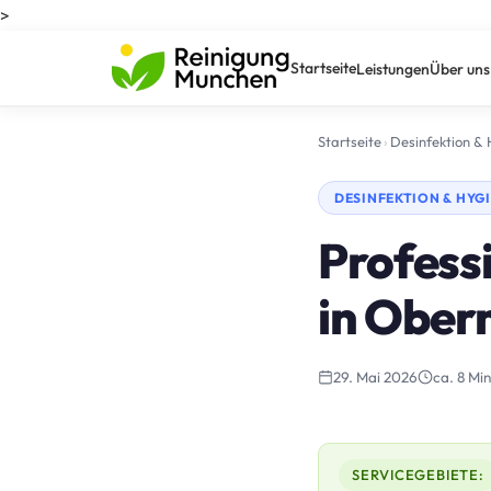
>
Startseite
Leistungen
Über uns
Startseite
›
Desinfektion &
DESINFEKTION & HYG
Profess
in Ober
29. Mai 2026
ca. 8 Min
SERVICEGEBIETE: