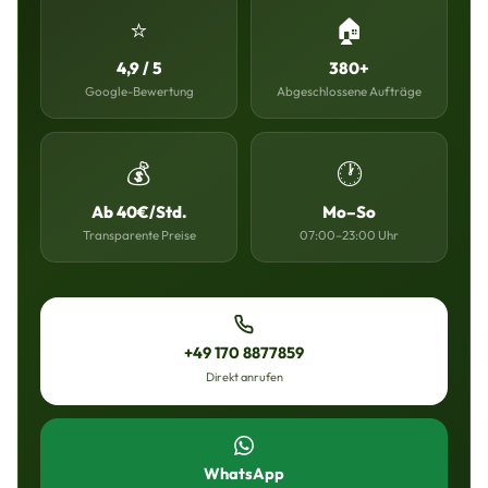
⭐
🏠
4,9 / 5
380+
Google-Bewertung
Abgeschlossene Aufträge
💰
🕐
Ab 40€/Std.
Mo–So
Transparente Preise
07:00–23:00 Uhr
+49 170 8877859
Direkt anrufen
WhatsApp