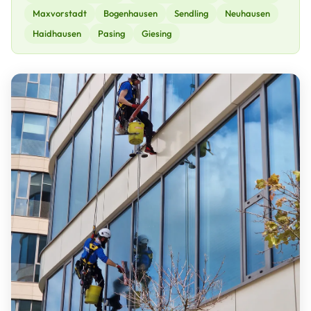
Maxvorstadt
Bogenhausen
Sendling
Neuhausen
Haidhausen
Pasing
Giesing