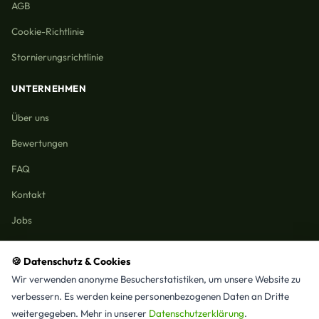
AGB
Cookie-Richtlinie
Stornierungsrichtlinie
UNTERNEHMEN
Über uns
Bewertungen
FAQ
Kontakt
Jobs
🍪 Datenschutz & Cookies
Wir verwenden anonyme Besucherstatistiken, um unsere Website zu
Reinigungmunchen.de © 2026 Alle Rechte vorbehalten
verbessern. Es werden keine personenbezogenen Daten an Dritte
Alle Leistungen & Stadtteile
weitergegeben. Mehr in unserer
Datenschutzerklärung
.