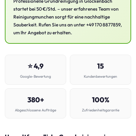
Professionelle Grundreinigung in Glockenbach
startet bei 50 €/Std. – unser erfahrenes Team von
Reinigungmunchen sorgt für eine nachhaltige
Sauberkeit. Rufen Sie uns an unter +49 170 8877859,
um Ihr Angebot zu erhalten.
⭐ 4,9
15
Google-Bewertung
Kundenbewertungen
380+
100%
Abgeschlossene Aufträge
Zufriedenheitsgarantie