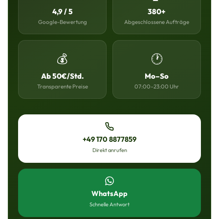
4,9 / 5
380+
Google-Bewertung
Abgeschlossene Aufträge
💰
🕐
Ab 50€/Std.
Mo–So
Transparente Preise
07:00–23:00 Uhr
+49 170 8877859
Direkt anrufen
WhatsApp
Schnelle Antwort