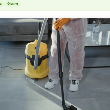
g
Giesing