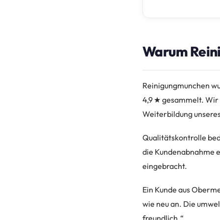
Warum Reini
Reinigungmunchen wur
4,9 ★ gesammelt. Wir si
Weiterbildung unseres
Qualitätskontrolle bed
die Kundenabnahme erf
eingebracht.
Ein Kunde aus Obermen
wie neu an. Die umwelt
freundlich.“