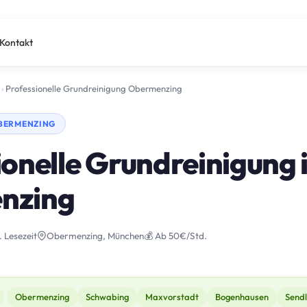
Kontakt
›
Professionelle Grundreinigung Obermenzing
OBERMENZING
onelle Grundreinigung 
nzing
. Lesezeit
Obermenzing, München
💰 Ab 50€/Std.
Obermenzing
Schwabing
Maxvorstadt
Bogenhausen
Sendl