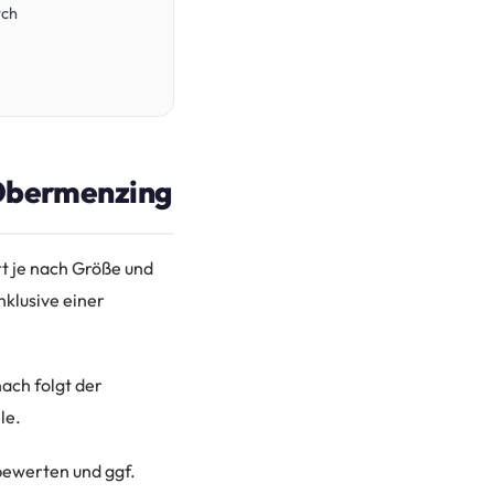
rch
 Obermenzing
rt je nach Größe und
klusive einer
ach folgt der
le.
bewerten und ggf.