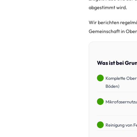
abgestimmt wird.
Wir berichten regelmäß
Gemeinschaft in Ober
Was ist bei Gru
Komplette Ober
Böden)
Mikrofasernutzu
Reinigung von F