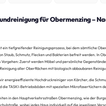
rundreinigung für Obermenzing – Na
st ein tiefgreifender Reinigungsprozess, bei dem sämtliche Obe
n Staub, Schmutz, Flecken und Bakterien befreit werden. In O
s Vorgehen: Zuerst werden Möbel und persönliche Gegenstände
e Reinigung aller Oberflächen mit biologisch abbaubaren Reinigu
wir energieeffiziente Hochdruckreiniger von Kärcher, die Schmu
d die TASKI-Betriebsböden mit speziellen Mikrofasertüchern de
iten in den Hauptverkehrsstraßen Obermenzing, wie der Burgs
Schulstraße, wobei jedes Haus individuell auf die jeweiligen Ve