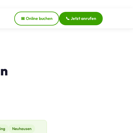
📅 Online buchen
📞 Jetzt anrufen
in
ing
Neuhausen